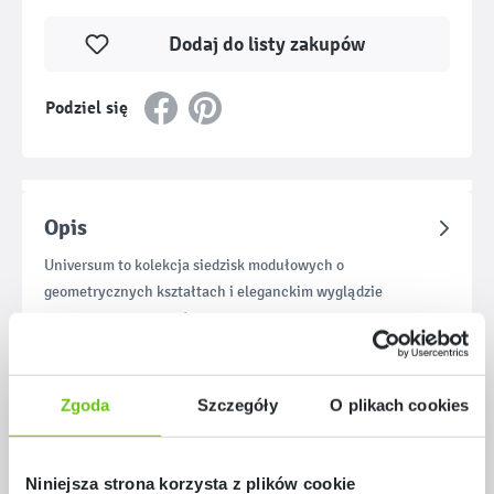
Dodaj do listy zakupów
Podziel się
Opis
Universum to kolekcja siedzisk modułowych o
geometrycznych kształtach i eleganckim wyglądzie
Więcej
zaprojektowana z myślą o nowocze
Materiały dla nauczyciela
Zgoda
Szczegóły
O plikach cookies
Niniejsza strona korzysta z plików cookie