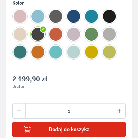
Wybierz
Kolor
2 199,90 zł
Brutto
Ilość produktu: Wprowadź żądaną ilość lub u
Dodaj do koszyka