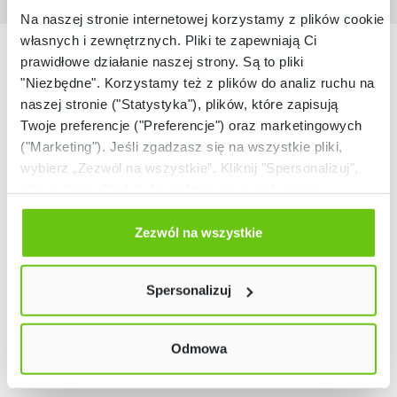
Na naszej stronie internetowej korzystamy z plików cookie:
własnych i zewnętrznych. Pliki te zapewniają Ci
Nasze marki
prawidłowe działanie naszej strony. Są to pliki
"Niezbędne". Korzystamy też z plików do analiz ruchu na
naszej stronie ("Statystyka"), plików, które zapisują
Twoje preferencje ("Preferencje") oraz marketingowych
("Marketing"). Jeśli zgadzasz się na wszystkie pliki,
wybierz „Zezwól na wszystkie”. Kliknij "Spersonalizuj",
aby wybrać pliki lub dowiedzieć się o nich więcej.
Odmów zgody poprzez przycisk „Odmowa”. Wtedy
użyjemy tylko plików niezbędnych dla naszej strony.
Zezwól na wszystkie
Twój wybór możesz zmienić przez kliknięcie przycisku w
lewym dolnym rogu strony. Więcej informacji znajdziesz
Spersonalizuj
w naszej
Polityce prywatności
Odmowa