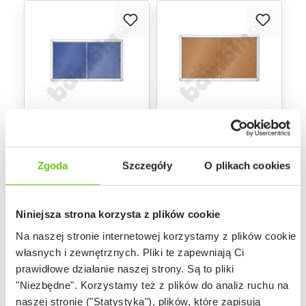
Dostępne warianty
Dostępny na
zamówienie
Gablota wewnętrzna
Gablota wewnętrzna
tekstylna z
korkowa z
przesuwnymi
przesuwnymi
Zgoda
Szczegóły
O plikach cookies
drzwiami
drzwiami
1 199,90 zł -
1 099,90 zł -
1 899,90 zł
1 399,90 zł
Niniejsza strona korzysta z plików cookie
Na naszej stronie internetowej korzystamy z plików cookie:
własnych i zewnętrznych. Pliki te zapewniają Ci
prawidłowe działanie naszej strony. Są to pliki
"Niezbędne". Korzystamy też z plików do analiz ruchu na
naszej stronie ("Statystyka"), plików, które zapisują