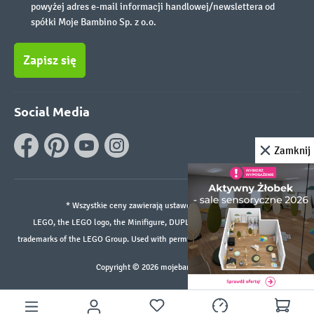
powyżej adres e-mail informacji handlowej/newslettera od
spółki Moje Bambino Sp. z o.o.
Zapisz się
Social Media
Zamknij
* Wszystkie ceny zawierają ustawowy podatek VAT.
LEGO, the LEGO logo, the Minifigure, DUPLO, and the SPIKE logo are
trademarks of the LEGO Group. Used with permission. ©2026 The LEGO Group
Copyright © 2026 mojebambino.pl