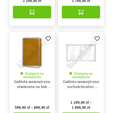
2 199,90 zł
3 799,90 zł
Dostępny na
Dostępny na
zamówienie
zamówienie
Gablota wewnętrzna
Gablota wewnętrzna
otwierana na bok
suchościeralno-
korkowa
magnetyczna z
przesuwnymi
drzwiami
1 199,90 zł -
599,90 zł - 899,90 zł
1 999,90 zł