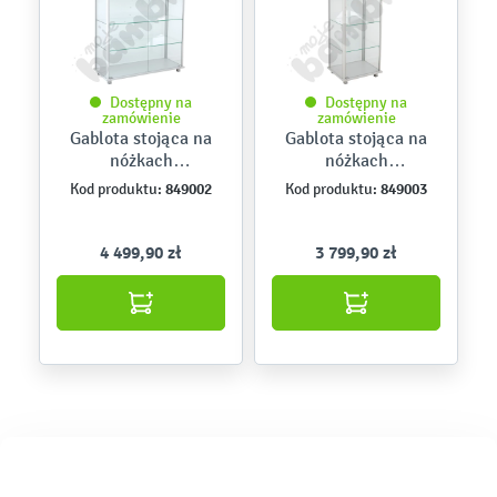
Dostępny na
Dostępny na
zamówienie
zamówienie
Gablota stojąca na
Gablota stojąca na
nóżkach
nóżkach
dwudrzwiowa 120 x
jednodrzwiowa 60 x
849002
849003
Kod produktu:
Kod produktu:
50 x 180 popielata - z
50 x 180 popielata - z
zamkiem
zamkiem
4 499,90 zł
3 799,90 zł