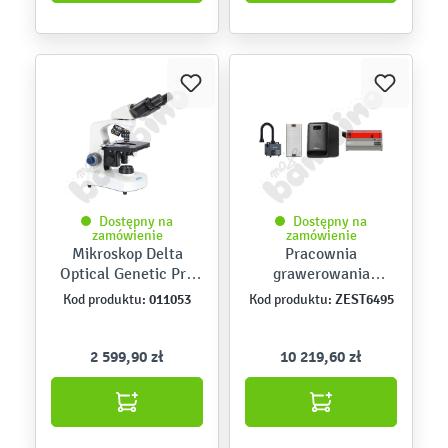
Dostępny na
Dostępny na
zamówienie
zamówienie
Mikroskop Delta
Pracownia
Optical Genetic Pro
grawerowania
Bino
laserowego Creality
011053
ZEST6495
Kod produktu:
Kod produktu:
Falcon2 Pro 40 W –
zestaw Expert
2 599,90 zł
10 219,60 zł