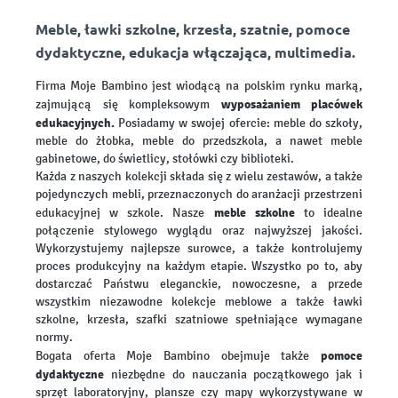
Meble, ławki szkolne, krzesła, szatnie, pomoce
dydaktyczne, edukacja włączająca, multimedia.
Firma Moje Bambino jest wiodącą na polskim rynku marką,
wyposażaniem placówek
zajmującą się kompleksowym
edukacyjnych.
Posiadamy w swojej ofercie: meble do szkoły,
meble do żłobka, meble do przedszkola, a nawet meble
gabinetowe, do świetlicy, stołówki czy biblioteki.
Każda z naszych kolekcji składa się z wielu zestawów, a także
pojedynczych mebli, przeznaczonych do aranżacji przestrzeni
meble szkolne
edukacyjnej w szkole. Nasze
to idealne
połączenie stylowego wyglądu oraz najwyższej jakości.
Wykorzystujemy najlepsze surowce, a także kontrolujemy
proces produkcyjny na każdym etapie. Wszystko po to, aby
dostarczać Państwu eleganckie, nowoczesne, a przede
wszystkim niezawodne kolekcje meblowe a także ławki
szkolne, krzesła, szafki szatniowe spełniające wymagane
normy.
pomoce
Bogata oferta Moje Bambino obejmuje także
dydaktyczne
niezbędne do nauczania początkowego jak i
sprzęt laboratoryjny, plansze czy mapy wykorzystywane w