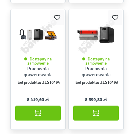
Dostępny na
Dostępny na
zamówienie
zamówienie
Pracownia
Pracownia
grawerowania
grawerowania
laserowego Creality
laserowego Creality
ZEST6494
ZEST6493
Kod produktu:
Kod produktu:
Falcon A1 Pro 20 W –
Falcon2 Pro 40 W –
zestaw Expert
zestaw Start
8 419,60 zł
8 399,80 zł