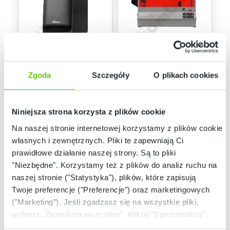
Dostępny na
Dostępny na
zamówienie
zamówienie
Oczyszczacz
Ploter laserowy
Zgoda
Szczegóły
O plikach cookies
powietrza do ploterów
Creality Falcon2 Pro
laserowych Creality
40 W
085853
085852
Kod produktu:
Kod produktu:
Falcon AP1
Niniejsza strona korzysta z plików cookie
2 399,90 zł
5 999,90 zł
Na naszej stronie internetowej korzystamy z plików cookie:
własnych i zewnętrznych. Pliki te zapewniają Ci
prawidłowe działanie naszej strony. Są to pliki
"Niezbędne". Korzystamy też z plików do analiz ruchu na
naszej stronie ("Statystyka"), plików, które zapisują
Twoje preferencje ("Preferencje") oraz marketingowych
("Marketing"). Jeśli zgadzasz się na wszystkie pliki,
wybierz „Zezwól na wszystkie”. Kliknij "Spersonalizuj",
aby wybrać pliki lub dowiedzieć się o nich więcej.