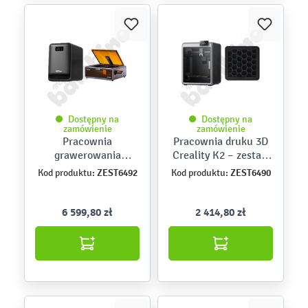
Dostępny na
Dostępny na
zamówienie
zamówienie
Pracownia
Pracownia druku 3D
grawerowania
Creality K2 – zestaw
laserowego Creality
Start
ZEST6492
ZEST6490
Kod produktu:
Kod produktu:
Falcon A1 Pro 20 W –
zestaw Start
6 599,80 zł
2 414,80 zł