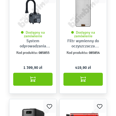
Dostępny na
Dostępny na
zamówienie
zamówienie
System
Filtr wymienny do
odprowadzania
oczyszczacza
oparów Creality Fume
powietrza Creality
085855
085854
Kod produktu:
Kod produktu:
Extractor
Falcon AP1
1 399,90 zł
419,90 zł