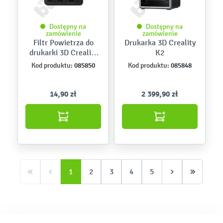
Dostępny na
Dostępny na
zamówienie
zamówienie
Filtr Powietrza do
Drukarka 3D Creality
drukarki 3D Creality
K2
K2
085850
085848
Kod produktu:
Kod produktu:
14,90 zł
2 399,90 zł
1
2
3
4
5