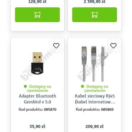
129,90 zł
2 399,90 zł
Dostępny na
Dostępny na
zamówienie
zamówienie
Adapter Bluetooth
Kabel sieciowy Rj45
Gembird v 5.0
(kabel internetowy)
50 m
085870
085869
Kod produktu:
Kod produktu:
35,90 zł
209,90 zł