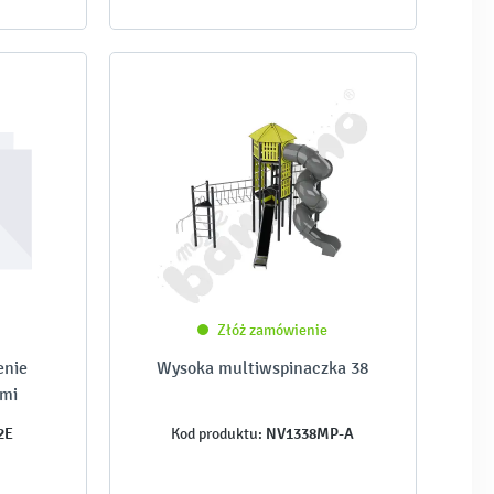
Złóż zamówienie
enie
Wysoka multiwspinaczka 38
ami
2E
NV1338MP-A
Kod produktu: