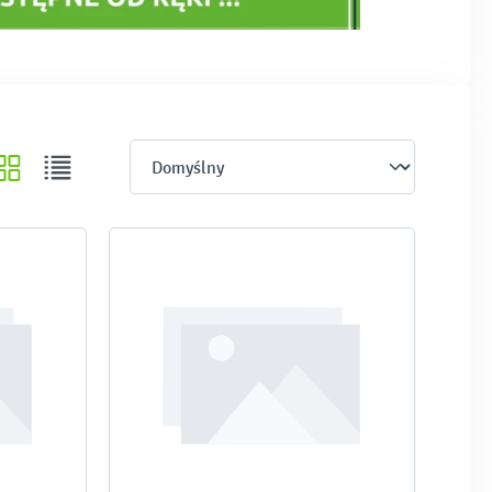
ofertą sklepu Moje Bambino i kontaktu z przedstawicielami