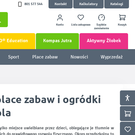
801 577 544
Kontakt
Kalkulatory
Katalogi
Konto
Lista zakupowa
Szybkie
Koszyk
zamówienie
O® Education
Kompas Jutra
Aktywny Żłobek
Sport
Place zabaw
Nowości
Wyprzedaż
lace zabaw i ogródki
ola
ylko miejsce uwielbiane przez dzieci, oblegające je tłumnie w
nich do prawidłowego rozwoju fizycznego. Okres przedszkolny to