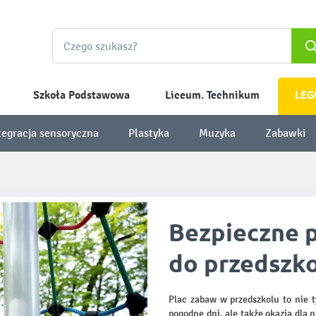
Szkoła Podstawowa
Liceum. Technikum
LEG
tegracja sensoryczna
Plastyka
Muzyka
Zabawki
Bezpieczne p
do przedszk
Plac zabaw w przedszkolu to nie t
pogodne dni, ale także okazja dla 