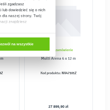
Jeśli zgadzasz
i lub dowiedzieć się o nich
dla naszej strony. Twój
acji znajdziesz
ezwól na wszystkie
Złóż zamówienie
 m
Multi Arena 6 x 12 m
3Z
NV47101Z
Kod produktu:
27 899,90 zł