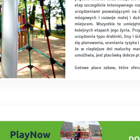
etap szczególnie intensywnego roz
urządzeniami pozwalającymi na 
mózgowych i rozwoje małej i duże
miejscem. Wszystkie te umieję
kolejnych etapach jego życia. Przy
urządzenia typu drabinki, liny i 
się planowania, oceniania ryzyka 
że w cieplejsze dni maluchy marz
umożliwia, jest placówką dobrze p
Gotowe place zabaw, które oferu
urządzenia umożliwiające dziec
korzystna cena jest ich ogrom
bezpieczeństwa, które gwaran
wychowawców o wypadki. W ofer
rozwijające sprawność, place z
pedagogice Montessori, a także pl
idealne dla przyciągnięcia uwagi
domki ogrodowe dla dzieci - ws
ń galerię zdjęć
internetowego Moje Bambino są wy
wieku i wzrostu dzieci.