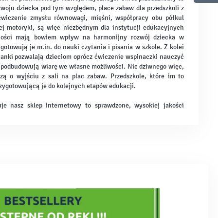
woju dziecka pod tym względem, place zabaw dla przedszkoli z
ćwiczenie zmysłu równowagi, mięśni, współpracy obu półkul
j motoryki, są więc niezbędnym dla instytucji edukacyjnych
tności mają bowiem wpływ na harmonijny rozwój dziecka w
gotowują je m.in. do nauki czytania i pisania w szkole. Z kolei
ścianki pozwalają dzieciom oprócz ćwiczenie wspinaczki nauczyć
i podbudowują wiarę we własne możliwości. Nic dziwnego więc,
ą o wyjściu z sali na plac zabaw. Przedszkole, które im to
rzygotowującą je do kolejnych etapów edukacji.
je nasz sklep internetowy to sprawdzone, wysokiej jakości
iom aktywną zabawę i prawidłowy rozwój ruchowy. Nie tylko
nym atutem, ale przede wszystkim atesty i certyfikaty
tują maluchom korzystanie z nich bez obaw rodziców i
cie Moje Bambino znajdują się urządzenia na place zabaw
abaw eco - wykonane z naturalnych materiałów, używanych w
ace zabaw odznaczające się wyjątkowo intensywnymi kolorami -
 maluchów. Huśtawki, karuzele, ścianki wspinaczkowe, a także
zystkie urządzenia znajdujące się w asortymencie sklepu
konane z materiałów o wyjątkowej trwałości i dostosowane do