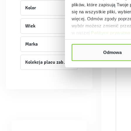
plików, które zapisują Twoje
Kolor
się na wszystkie pliki, wybie
więcej. Odmów zgody poprzez
Wiek
wybór możesz zmienić przez 
w naszej
Polityce prywatno
Marka
Odmowa
Kolekcja placu zabaw