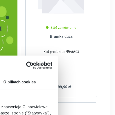
Złóż zamówienie
Bramka duża
NV48303
Kod produktu:
O plikach cookies
14 799,90 zł
e zapewniają Ci prawidłowe
aszej stronie ("Statystyka"),