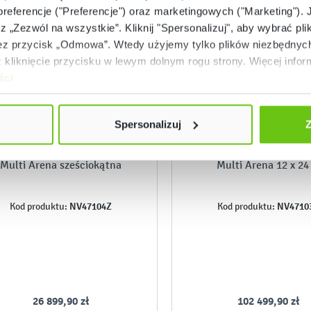
 preferencje ("Preferencje") oraz marketingowych ("Marketing"). 
rz „Zezwól na wszystkie”. Kliknij "Spersonalizuj", aby wybrać plik
 przycisk „Odmowa”. Wtedy użyjemy tylko plików niezbędnych 
kliknięcie przycisku w lewym dolnym rogu strony. Więcej inform
ści
Spersonalizuj
Z
Złóż zamówienie
Złóż zamówienie
Multi Arena sześciokątna
Multi Arena 12 x 24
NV47104Z
NV4710
Kod produktu:
Kod produktu:
26 899,90 zł
102 499,90 zł