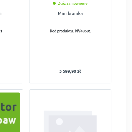
Złóż zamówienie
i
Mini bramka
01
NV48301
Kod produktu:
3 599,90 zł