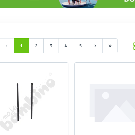
Zapraszamy do zapoznania się z 
handlowymi w Państwa regionie.
1
2
3
4
5