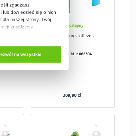
Jeśli zgadzasz
i lub dowiedzieć się o nich
dla naszej strony. Twój
Dostępny
acji znajdziesz
a
Edukacyjny stoliczek
9
062304
Kod produktu:
ezwól na wszystkie
309,90 zł