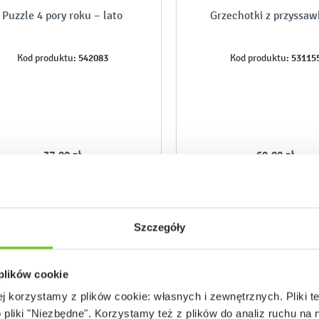
Puzzle 4 pory roku – lato
Grzechotki z przyssa
542083
53115
Kod produktu:
Kod produktu:
37,90 zł
69,90 zł
Szczegóły
 plików cookie
ej korzystamy z plików cookie: własnych i zewnętrznych. Pliki t
o pliki "Niezbędne". Korzystamy też z plików do analiz ruchu na n