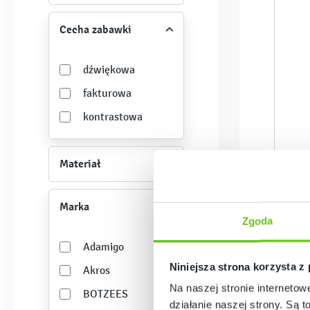
7-9 lat
Cecha zabawki
9+
dźwiękowa
fakturowa
kontrastowa
Materiał
Marka
Zgoda
Adamigo
Niniejsza strona korzysta z
Akros
Na naszej stronie internetow
BOTZEES
działanie naszej strony. Są t