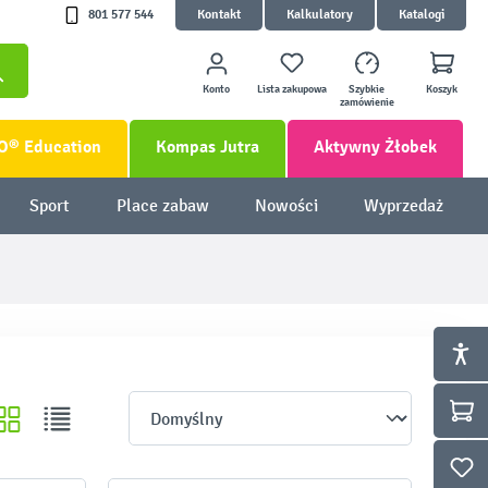
801 577 544
Kontakt
Kalkulatory
Katalogi
Konto
Lista zakupowa
Szybkie
Koszyk
zamówienie
O® Education
Kompas Jutra
Aktywny Żłobek
Sport
Place zabaw
Nowości
Wyprzedaż