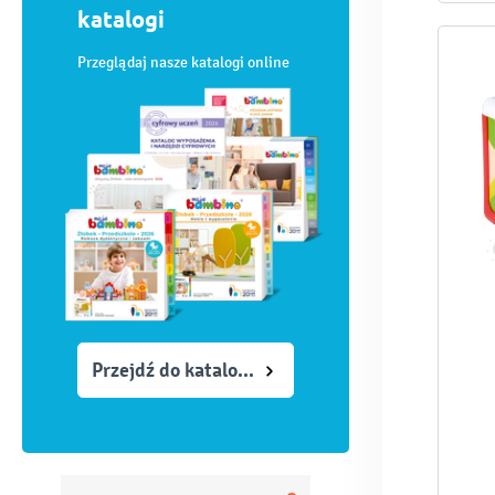
Wader
katalogi
Przeglądaj nasze katalogi online
Przejdź do katalogów