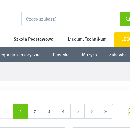
Szkoła Podstawowa
Liceum. Technikum
LEG
tegracja sensoryczna
Plastyka
Muzyka
Zabawki
1
2
3
4
5