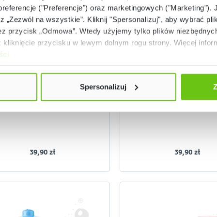
 preferencje ("Preferencje") oraz marketingowych ("Marketing"). 
rz „Zezwól na wszystkie”. Kliknij "Spersonalizuj", aby wybrać plik
 przycisk „Odmowa”. Wtedy użyjemy tylko plików niezbędnych 
Dostępny
Dostępny
kliknięcie przycisku w lewym dolnym rogu strony. Więcej inform
ści
rzechotka z dzwoneczkiem
Roller-grzechotk
531158
53115
Kod produktu:
Kod produktu:
Spersonalizuj
Z
39,90 zł
39,90 zł