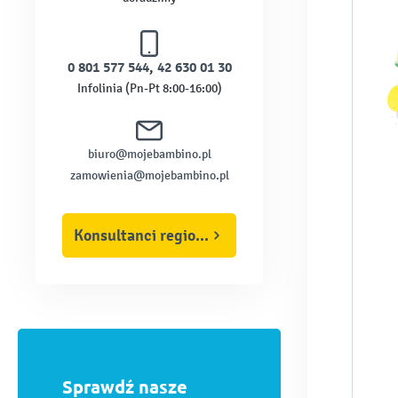
LEGO® Education
Little Tikes
0 801 577 544
,
42 630 01 30
Moje Bambino
Infolinia (Pn-Pt 8:00-16:00)
Musicon
Nathan
biuro@mojebambino.pl
Nienhuis
zamowienia@mojebambino.pl
Montessori
Photon
Konsultanci regionalni
Rolf
TTS
Toys for life
Viga
Viking Toys
Sprawdź nasze