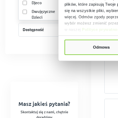
Djeco
plików, które zapisują Twoje
się na wszystkie pliki, wybie
Dwujęzyczne
więcej. Odmów zgody poprzez
Dzieci
wybór możesz zmienić przez 
Educo
Dostępność
w naszej
Polityce prywatno
G
Ei System
Epideixis
Odmowa
Fisher Price
Gigo
Goki
Good Wood
Goula / Diset
Granna
Masz jakieś pytania?
Hape
Skontaktuj się z nami, chętnie
Klocki Waffle
doradzimy