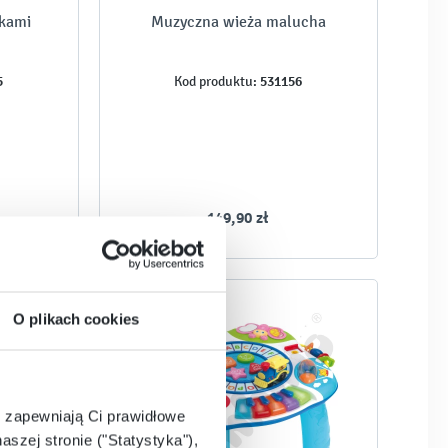
wkami
Muzyczna wieża malucha
5
531156
Kod produktu:
149,90 zł
O plikach cookies
e zapewniają Ci prawidłowe
aszej stronie ("Statystyka"),