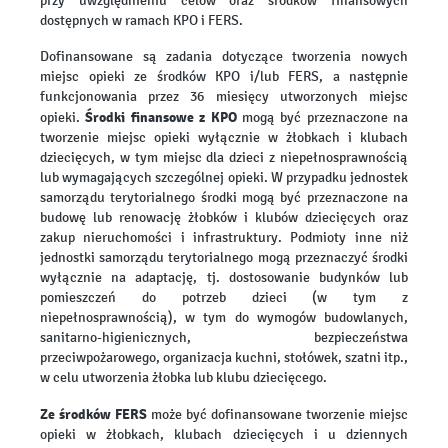
przy uwzględnieniu celów oraz środków finansowych
dostępnych w ramach KPO i FERS.
Dofinansowane są zadania dotyczące tworzenia nowych
miejsc opieki ze środków KPO i/lub FERS, a następnie
funkcjonowania przez 36 miesięcy utworzonych miejsc
Środki finansowe z KPO
opieki.
mogą być przeznaczone na
tworzenie miejsc opieki wyłącznie w żłobkach i klubach
dziecięcych, w tym miejsc dla dzieci z niepełnosprawnością
lub wymagających szczególnej opieki. W przypadku jednostek
samorządu terytorialnego środki mogą być przeznaczone na
budowę lub renowację żłobków i klubów dziecięcych oraz
zakup nieruchomości i infrastruktury. Podmioty inne niż
jednostki samorządu terytorialnego mogą przeznaczyć środki
wyłącznie na adaptację, tj. dostosowanie budynków lub
pomieszczeń do potrzeb dzieci (w tym z
niepełnosprawnością), w tym do wymogów budowlanych,
sanitarno-higienicznych, bezpieczeństwa
przeciwpożarowego, organizacja kuchni, stołówek, szatni itp.,
w celu utworzenia żłobka lub klubu dziecięcego.
Ze środków FERS
może być dofinansowane tworzenie miejsc
opieki w żłobkach, klubach dziecięcych i u dziennych