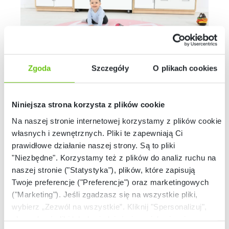
Zgoda
Szczegóły
O plikach cookies
Niniejsza strona korzysta z plików cookie
Kompleksowe wyposażenie żłobków –
Na naszej stronie internetowej korzystamy z plików cookie:
własnych i zewnętrznych. Pliki te zapewniają Ci
meble, zabawki, pomoce do integracji
prawidłowe działanie naszej strony. Są to pliki
sensorycznej
"Niezbędne". Korzystamy też z plików do analiz ruchu na
naszej stronie ("Statystyka"), plików, które zapisują
Moje Bambino to kompleksowe wyposażenie nie tylko szkół i
Twoje preferencje ("Preferencje") oraz marketingowych
przedszkoli, ale również żłobków. Zależy nam na tym, aby
dostarczać najwyższej jakości produkty do niemal wszystkich
("Marketing"). Jeśli zgadzasz się na wszystkie pliki,
placówek edukacyjnych. Dlatego właśnie w naszej ofercie
wybierz „Zezwól na wszystkie”. Kliknij "Spersonalizuj",
meble do żłobka
znajdą Państwo również
. Oferujemy stoły
aby wybrać pliki lub dowiedzieć się o nich więcej.
oraz krzesła, dostosowane do potrzeb najmłodszych.