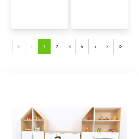
tys.
1
2
3
4
5