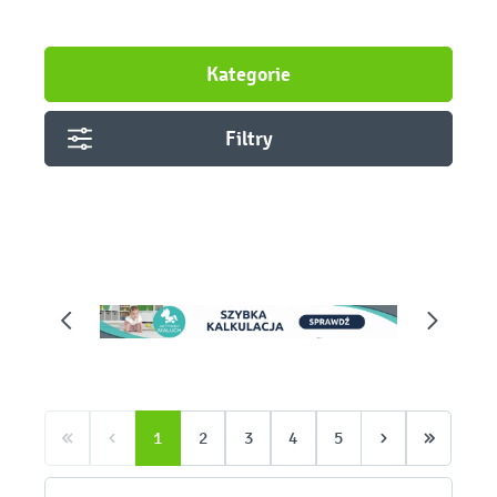
Kategorie
Filtry
Pomiń galerię zdjęć
1
2
3
4
5