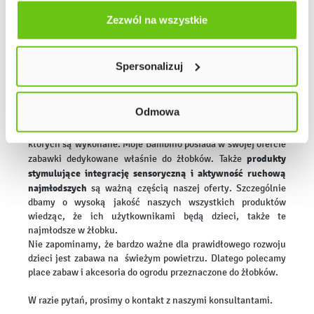
Odmów zgody poprzez przycisk „Odmowa”. Wtedy
Dodatkowo stworzyliśmy również kilka stylowych kolekcji
użyjemy tylko plików niezbędnych dla naszej strony.
Zezwól na wszystkie
meblowych, wykonanych z najwyższej jakości materiałów,
dzięki którym Państwa placówka stanie się miejscem
Twój wybór możesz zmienić przez kliknięcie przycisku w
uwielbianym przez dzieci i ich rodziców.
lewym dolnym rogu strony. Więcej informacji znajdziesz
Spersonalizuj
w naszej
Polityce prywatności
łóżeczka, pościele,
Całość naszej oferty uzupełniają:
przewijaki, krzesełka do karmienia, a także zabezpieczenia
do mebli, drzwi oraz okien.
Odmowa
Zabawki
przeznaczone dla najmniejszych dzieci wymagają
specjalnych certyfikatów i wysokiej jakości materiałów, z
których są wykonane. Moje Bambino posiada w swojej ofercie
produkty
zabawki dedykowane właśnie do żłobków. Także
stymulujące integrację sensoryczną i aktywność ruchową
najmłodszych
są ważną częścią naszej oferty. Szczególnie
dbamy o wysoką jakość naszych wszystkich produktów
wiedząc, że ich użytkownikami będą dzieci, także te
najmłodsze w żłobku.
Nie zapominamy, że bardzo ważne dla prawidłowego rozwoju
dzieci jest zabawa na świeżym powietrzu. Dlatego polecamy
place zabaw i akcesoria do ogrodu przeznaczone do żłobków.
W razie pytań, prosimy o kontakt z naszymi konsultantami.