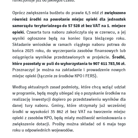
funkcjonuje już od jakiegoś czasu.
zwiększono
Oprócz zwiększenia budżetu do prawie 6,5 mld zł
również środki na powołanie miejsc opieki dla jednostek
samorządu terytorialnego do 57 528 zł bez VAT na 1. miejsce
opieki.
Czwarta tura naboru zakończyła się w czerwcu, a jej
wyniki ogłoszone będą na koniec lipca bieżącego roku.
Składanie wniosków w ramach ciągłego naboru potrwa do
końca 2025 roku, do wyczerpania zasobów finansowych lub
Środki,
osiągnięcia wyników przedstawionych w projekcie.
które pozostały w puli do wykorzystania to 907 611 783,56 zł.
Przeznaczyć je można na zakładanie i prowadzenie nowych
miejsc opieki (łącznie ze środków KPO i FERS).
Według aktualnych zasad podmioty, które chcą wziąć udział
w programie, będą mogły ubiegać się o pozyskanie środków na
realizację inwestycji dopiero po przedstawieniu wyników dla
danej tury naboru. Gminy, które otrzymały już wcześniej
środki w wysokości 35 862 zł bez VAT na tworzenie miejsc
opieki z zasobów KPO, będą miały możliwość wnioskowania o
zwiększenie dotacji. Prośby można składać od 6 maja tego
roku u odpowiednich wojewodów.