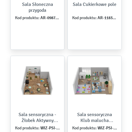
Sala Słoneczna
Sala Cukierkowe pole
przygoda
AR-098776-F-24
AR-118367-O-24
Kod produktu:
Kod produktu:
Sala sensoryczna -
Sala sensoryczna
Żłobek Aktywny
Klub malucha
Żłobek 80 tys.
Aktywny Żłobek 60
WIZ-PSI-MB-0024
WIZ-PSI-MB-0023
Kod produktu:
Kod produktu: