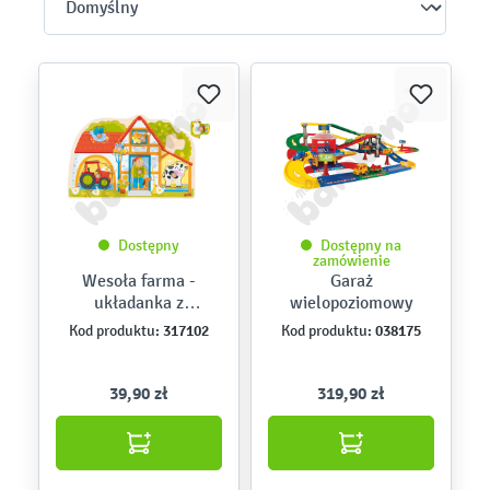
Dostępny
Dostępny na
zamówienie
Wesoła farma -
Garaż
układanka z
wielopoziomowy
uchwytami
317102
038175
Kod produktu:
Kod produktu:
39,90 zł
319,90 zł