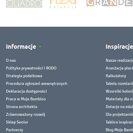
Informacje
Inspiracj
O nas
Nasze realizacj
Polityka prywatności i RODO
Aranżacja pla
Strategia podatkowa
Kalkulatory
Procedura zgłoszeń wewnętrznych
Tabela rozmiar
Deklaracja dostępności
Wzorniki kolor
Praca w Moje Bambino
Materiały dla n
Strona architekta
Dotacje na edu
Zrównoważony rozwój
Dla projektant
Sklep Senior
Tablica inspirac
Partnerzy
Blog Moje Bam