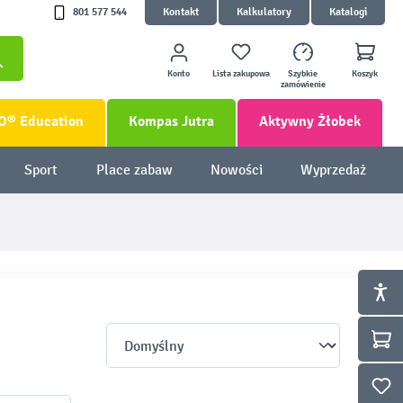
801 577 544
Kontakt
Kalkulatory
Katalogi
Konto
Lista zakupowa
Szybkie
Koszyk
zamówienie
O® Education
Kompas Jutra
Aktywny Żłobek
Sport
Place zabaw
Nowości
Wyprzedaż