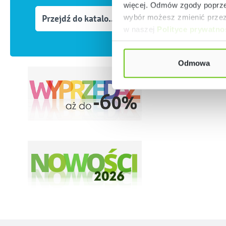
więcej. Odmów zgody poprzez
wybór możesz zmienić przez 
Przejdź do katalogów
w naszej
Polityce prywatno
Odmowa