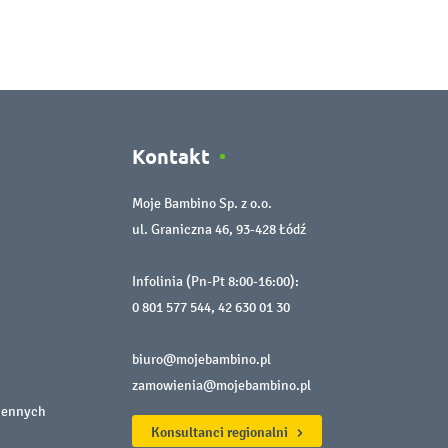
Kontakt
Moje Bambino Sp. z o.o.
ul. Graniczna 46, 93-428 Łódź
Infolinia (Pn-Pt 8:00-16:00):
0 801 577 544
,
42 630 01 30
biuro@mojebambino.pl
zamowienia@mojebambino.pl
iennych
Konsultanci regionalni