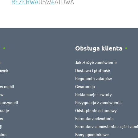
e
Obsługa klienta
e
Jak złożyć zamówienie
cówek
Dostawa i płatność
Regulamin zakupów
ów mebli
Gwarancja
ów
Reklamacje i zwroty
auczycieli
Rezygnacja z zamówienia
kację
Odstąpienie od umowy
ów
Formularz odwołania
ji
Formularz zamówienia części zam
bino
Bony upominkowe