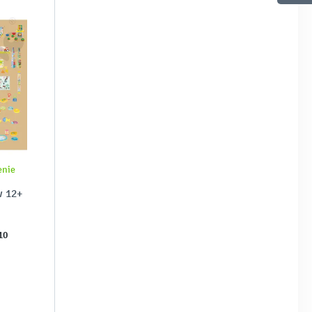
enie
w 12+
10