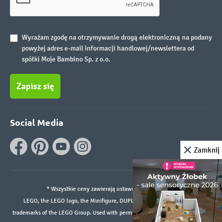
Wyrażam zgodę na otrzymywanie drogą elektroniczną na podany
powyżej adres e-mail informacji handlowej/newslettera od
spółki Moje Bambino Sp. z o.o.
Zapisz się
Social Media
Zamknij
* Wszystkie ceny zawierają ustawowy podatek VAT.
LEGO, the LEGO logo, the Minifigure, DUPLO, and the SPIKE logo are
trademarks of the LEGO Group. Used with permission. ©2026 The LEGO Group