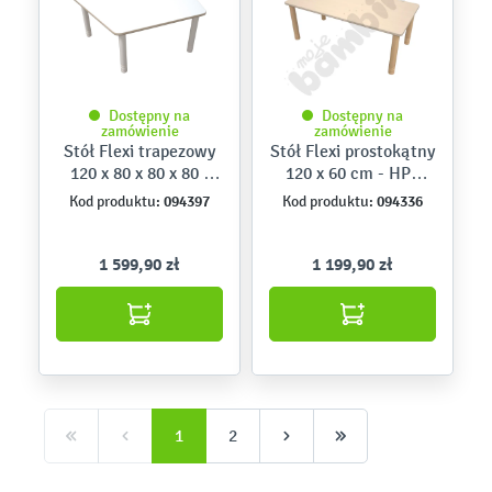
Dostępny na
Dostępny na
zamówienie
zamówienie
Stół Flexi trapezowy
Stół Flexi prostokątny
120 x 80 x 80 x 80 -
120 x 60 cm - HPL
HPL biały, nogi
klon
094397
094336
Kod produktu:
Kod produktu:
bielone
1 599,90 zł
1 199,90 zł
1
2