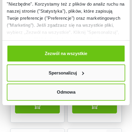
"Niezbędne". Korzystamy też z plików do analiz ruchu na
naszej stronie ("Statystyka"), plików, które zapisują
Twoje preferencje ("Preferencje") oraz marketingowych
("Marketing"). Jeśli zgadzasz się na wszystkie pliki,
wybierz „Zezwól na wszystkie”. Kliknij "Spersonalizuj",
aby wybrać pliki lub dowiedzieć się o nich więcej.
Odmów zgody poprzez przycisk „Odmowa”. Wtedy
Dostępne warianty
Dostępne warianty
użyjemy tylko plików niezbędnych dla naszej strony.
Zezwól na wszystkie
Twój wybór możesz zmienić przez kliknięcie przycisku w
Blat Flexi półokrągły
Stół Flexi trójkątny
lewym dolnym rogu strony. Więcej informacji znajdziesz
Spersonalizuj
w naszej
Polityce prywatności
Odmowa
799,90 zł
859,90 zł - 1 199,90 zł