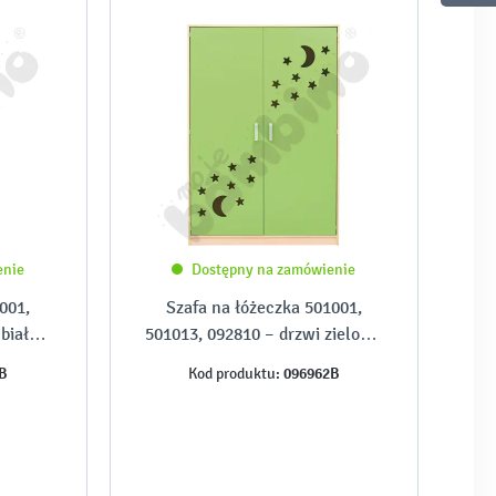
enie
Dostępny na zamówienie
001,
Szafa na łóżeczka 501001,
białe,
501013, 092810 – drzwi zielone,
laminowane
B
096962B
Kod produktu: