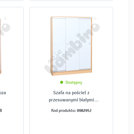
Dostępny
oza
Szafa na pościel z
przesuwanymi białymi
drzwiami, klon jasny
B
098295J
Kod produktu: