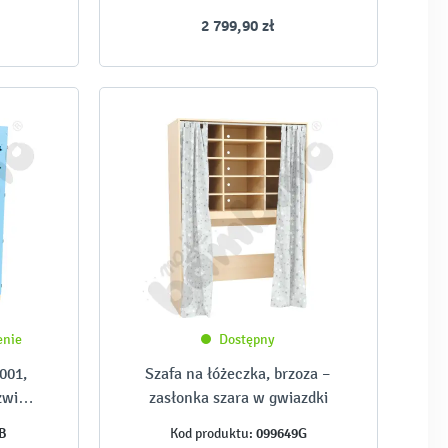
2 799,90 zł
enie
Dostępny
001,
Szafa na łóżeczka, brzoza –
zwi
zasłonka szara w gwiazdki
ne
B
099649G
Kod produktu: