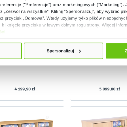
 preferencje ("Preferencje") oraz marketingowych ("Marketing"). 
rz „Zezwól na wszystkie”. Kliknij "Spersonalizuj", aby wybrać plik
 przycisk „Odmowa”. Wtedy użyjemy tylko plików niezbędnych 
Dostępny
Dostępny na zamówi
kliknięcie przycisku w lewym dolnym rogu strony. Więcej inform
ści
zafa Flexi na 10 materacy i
Szafy Drzemka 24 na poś
pościel, z drzwiami, brzoza
łóżeczka, klon jasny, drz
098366
SET642
Kod produktu:
Kod produktu:
Spersonalizuj
Z
4 199,90 zł
5 099,80 zł