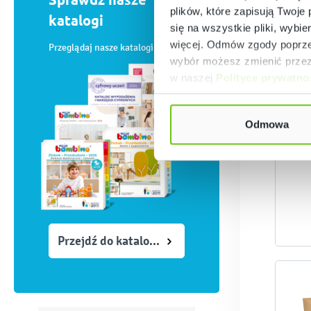
plików, które zapisują Twoje
katalogi
się na wszystkie pliki, wybie
więcej. Odmów zgody poprzez
Przeglądaj nasze katalogi online
wybór możesz zmienić przez 
w naszej
Polityce prywatno
S
Odmowa
Przejdź do katalogów