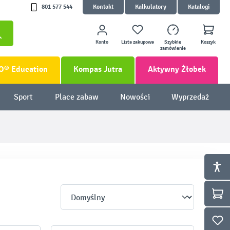
801 577 544
Kontakt
Kalkulatory
Katalogi
Konto
Lista zakupowa
Szybkie
Koszyk
zamówienie
O® Education
Kompas Jutra
Aktywny Żłobek
Sport
Place zabaw
Nowości
Wyprzedaż