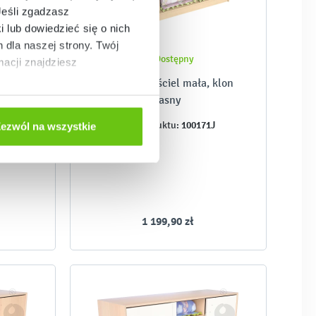
Jeśli zgadzasz
i lub dowiedzieć się o nich
dla naszej strony. Twój
enie
Dostępny
acji znajdziesz
ciel i
Szafa na pościel mała, klon
wi białe
jasny
8
100171J
Kod produktu:
ezwól na wszystkie
1 199,90 zł