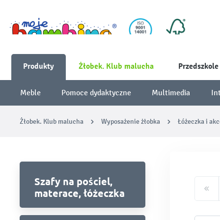
Produkty
Żłobek. Klub malucha
Przedszkole
Meble
Pomoce dydaktyczne
Multimedia
In
Żłobek. Klub malucha
Wyposażenie żłobka
Łóżeczka i akc
Szafy na pościel,
materace, łóżeczka