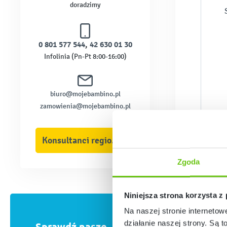
doradzimy
0 801 577 544
,
42 630 01 30
Infolinia (Pn-Pt 8:00-16:00)
biuro@mojebambino.pl
zamowienia@mojebambino.pl
Konsultanci regionalni
Zgoda
Niniejsza strona korzysta z
Na naszej stronie internetow
działanie naszej strony. Są t
Sprawdź nasze