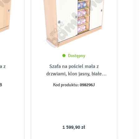
Dostępny
a z
Szafa na pościel mała z
drzwiami, klon jasny, białe
drzwi
B
098296J
Kod produktu:
1 599,90 zł