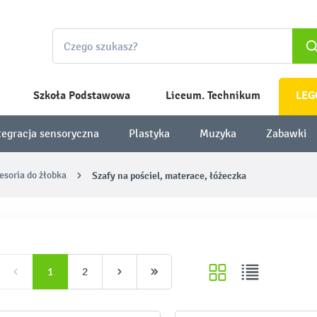
Szkoła Podstawowa
Liceum. Technikum
LEG
tegracja sensoryczna
Plastyka
Muzyka
Zabawki
esoria do żłobka
Szafy na pościel, materace, łóżeczka
1
2