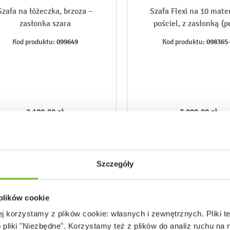
Szafa na łóżeczka, brzoza –
Szafa Flexi na 10 mate
zasłonka szara
pościel, z zasłonką (p
przegrody), brzoz
099649
098365
Kod produktu:
Kod produktu:
2 199,90 zł
3 899,90 zł
Szczegóły
 plików cookie
ej korzystamy z plików cookie: własnych i zewnętrznych. Pliki t
o pliki "Niezbędne". Korzystamy też z plików do analiz ruchu na n