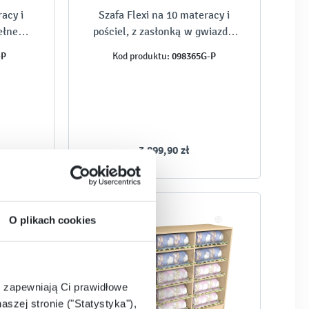
racy i
Szafa Flexi na 10 materacy i
ełne
pościel, z zasłonką w gwiazdki
a
(pełne przegrody), brzoza
-P
098365G-P
Kod produktu:
3 899,90 zł
O plikach cookies
e zapewniają Ci prawidłowe
aszej stronie ("Statystyka"),