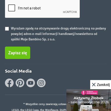
Wyrażam zgodę na otrzymywanie drogą elektroniczną na podany
powyżej adres e-mail informacji handlowej/newslettera od
spółki Moje Bambino Sp. z o.o.
Zapisz się
Social Media
Zamknij
* Wszystkie ceny zawierają ustawowy podatek VAT.
LEGO, the LEGO logo, the Minifigure, DUPLO, and the SPIKE logo are