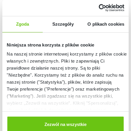
Zgoda
Szczegóły
O plikach cookies
Niniejsza strona korzysta z plików cookie
Niski stan
Dostępny na
Na naszej stronie internetowej korzystamy z plików cookie:
magazynowy
zamówienie
Biały kącik – pufy z
Słupek narożny do
własnych i zewnętrznych. Pliki te zapewniają Ci
lustrem – zestaw 2
białych kącików
prawidłowe działanie naszej strony. Są to pliki
ZEST6172PU
094369PU
Kod produktu:
Kod produktu:
"Niezbędne". Korzystamy też z plików do analiz ruchu na
naszej stronie ("Statystyka"), plików, które zapisują
Twoje preferencje ("Preferencje") oraz marketingowych
4 929,20 zł
159,90 zł
("Marketing"). Jeśli zgadzasz się na wszystkie pliki,
wybierz „Zezwól na wszystkie”. Kliknij "Spersonalizuj",
aby wybrać pliki lub dowiedzieć się o nich więcej.
Odmów zgody poprzez przycisk „Odmowa”. Wtedy
użyjemy tylko plików niezbędnych dla naszej strony.
Zezwól na wszystkie