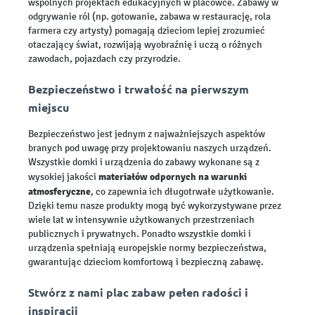
wspólnych projektach edukacyjnych w placówce. Zabawy w
odgrywanie ról (np. gotowanie, zabawa w restaurację, rola
farmera czy artysty) pomagają dzieciom lepiej zrozumieć
otaczający świat, rozwijają wyobraźnię i uczą o różnych
zawodach, pojazdach czy przyrodzie.
Bezpieczeństwo i trwałość na pierwszym
miejscu
Bezpieczeństwo jest jednym z najważniejszych aspektów
branych pod uwagę przy projektowaniu naszych urządzeń.
Wszystkie domki i urządzenia do zabawy wykonane są z
materiałów odpornych na warunki
wysokiej jakości
atmosferyczne
, co zapewnia ich długotrwałe użytkowanie.
Dzięki temu nasze produkty mogą być wykorzystywane przez
wiele lat w intensywnie użytkowanych przestrzeniach
publicznych i prywatnych. Ponadto wszystkie domki i
urządzenia spełniają europejskie normy bezpieczeństwa,
gwarantując dzieciom komfortową i bezpieczną zabawę.
Stwórz z nami plac zabaw pełen radości i
inspiracji