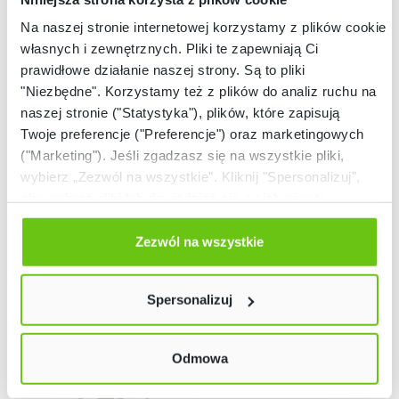
Na naszej stronie internetowej korzystamy z plików cookie:
własnych i zewnętrznych. Pliki te zapewniają Ci
prawidłowe działanie naszej strony. Są to pliki
"Niezbędne". Korzystamy też z plików do analiz ruchu na
Dostępny
Dostępny
naszej stronie ("Statystyka"), plików, które zapisują
Blat do Domku Terra
Terra – domek z
Twoje preferencje ("Preferencje") oraz marketingowych
ażurowego
tarasem, z kotwami
("Marketing"). Jeśli zgadzasz się na wszystkie pliki,
NV58108
NV3373PZ
Kod produktu:
Kod produktu:
wybierz „Zezwól na wszystkie”. Kliknij "Spersonalizuj",
aby wybrać pliki lub dowiedzieć się o nich więcej.
499,90 zł
11 699,90 zł
Odmów zgody poprzez przycisk „Odmowa”. Wtedy
użyjemy tylko plików niezbędnych dla naszej strony.
Zezwól na wszystkie
Twój wybór możesz zmienić przez kliknięcie przycisku w
lewym dolnym rogu strony. Więcej informacji znajdziesz
Spersonalizuj
w naszej
Polityce prywatności
Odmowa