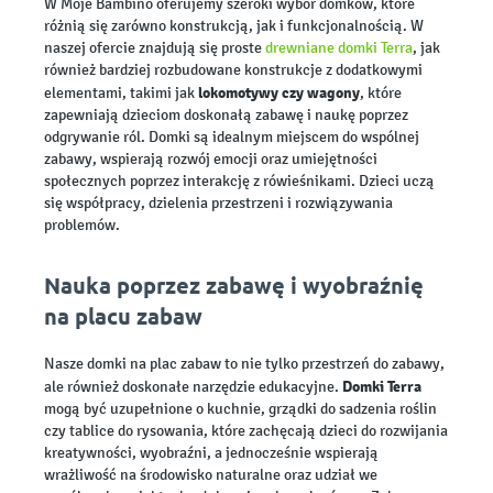
W Moje Bambino oferujemy szeroki wybór domków, które
różnią się zarówno konstrukcją, jak i funkcjonalnością. W
naszej ofercie znajdują się proste
drewniane domki Terra
, jak
również bardziej rozbudowane konstrukcje z dodatkowymi
lokomotywy czy wagony
elementami, takimi jak
, które
zapewniają dzieciom doskonałą zabawę i naukę poprzez
odgrywanie ról. Domki są idealnym miejscem do wspólnej
zabawy, wspierają rozwój emocji oraz umiejętności
społecznych poprzez interakcję z rówieśnikami. Dzieci uczą
się współpracy, dzielenia przestrzeni i rozwiązywania
problemów.
Nauka poprzez zabawę i wyobraźnię
na placu zabaw
Nasze domki na plac zabaw to nie tylko przestrzeń do zabawy,
Domki Terra
ale również doskonałe narzędzie edukacyjne.
mogą być uzupełnione o kuchnie, grządki do sadzenia roślin
czy tablice do rysowania, które zachęcają dzieci do rozwijania
kreatywności, wyobraźni, a jednocześnie wspierają
wrażliwość na środowisko naturalne oraz udział we