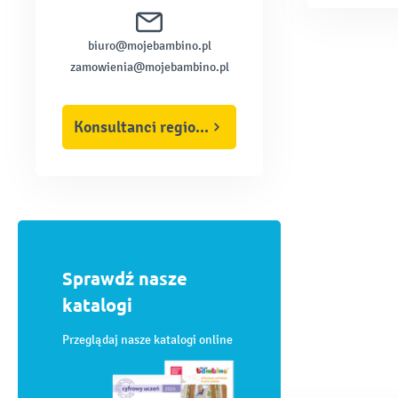
biuro@mojebambino.pl
zamowienia@mojebambino.pl
Konsultanci regionalni
Sprawdź nasze
katalogi
Przeglądaj nasze katalogi online