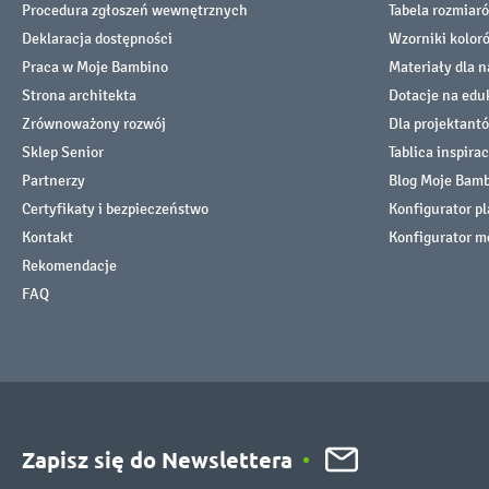
Procedura zgłoszeń wewnętrznych
Tabela rozmiar
Deklaracja dostępności
Wzorniki kolor
Praca w Moje Bambino
Materiały dla n
Strona architekta
Dotacje na edu
Zrównoważony rozwój
Dla projektant
Sklep Senior
Tablica inspirac
Partnerzy
Blog Moje Bam
Certyfikaty i bezpieczeństwo
Konfigurator p
Kontakt
Konfigurator m
Rekomendacje
FAQ
Zapisz się do Newslettera