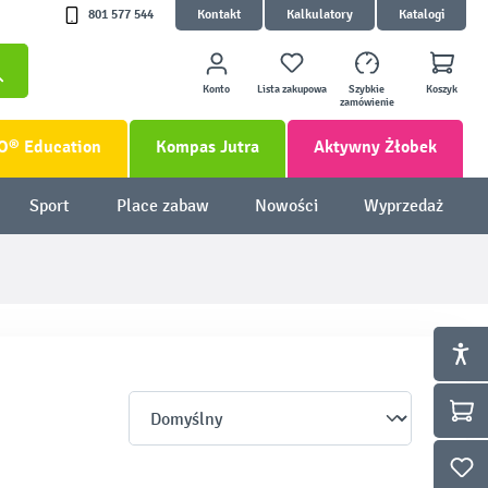
801 577 544
Kontakt
Kalkulatory
Katalogi
Konto
Lista zakupowa
Szybkie
Koszyk
zamówienie
O® Education
Kompas Jutra
Aktywny Żłobek
Sport
Place zabaw
Nowości
Wyprzedaż