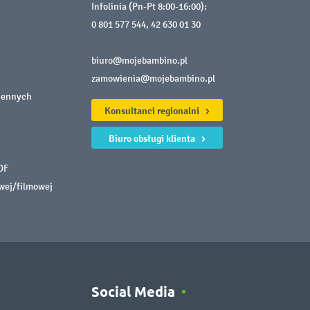
Infolinia (Pn-Pt 8:00-16:00):
0 801 577 544
,
42 630 01 30
biuro@mojebambino.pl
zamowienia@mojebambino.pl
iennych
Konsultanci regionalni
Biuro obsługi klienta
DF
owej/filmowej
Social Media