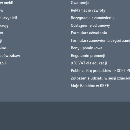
ów mebli
Gwarancja
ów
Reklamacje i zwroty
auczycieli
Rezygnacja z zamówienia
kację
Odstąpienie od umowy
ów
Formularz odwołania
ji
Formularz zamówienia części zam
bino
Bony upominkowe
laców zabaw
Regulamin promocji
ebli
0 % VAT dla edukacji
Pobierz listę produktów - EXCEL P
Zgłoszenie udziału w sesji zdjęci
Moje Bambino w KSEF