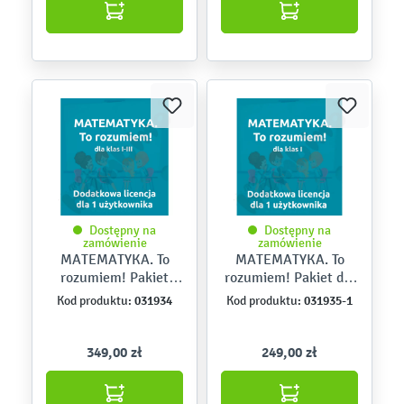
Dostępny na
Dostępny na
zamówienie
zamówienie
MATEMATYKA. To
MATEMATYKA. To
rozumiem! Pakiet
rozumiem! Pakiet dla
szkolny dla klas I-III –
klasy I – dodatkowa
031934
031935-1
Kod produktu:
Kod produktu:
dodatkowa licencja
licencja dla 1
dla 1 użytkownika
użytkownika
349,00 zł
249,00 zł