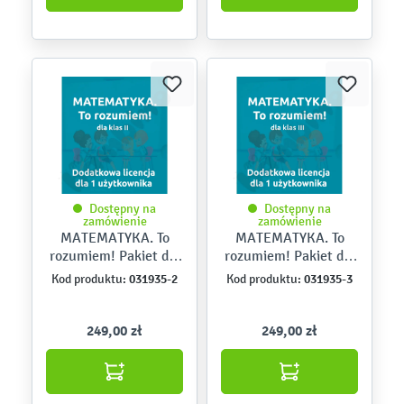
Dostępny na
Dostępny na
zamówienie
zamówienie
MATEMATYKA. To
MATEMATYKA. To
rozumiem! Pakiet dla
rozumiem! Pakiet dla
klasy II – dodatkowa
klasy III – dodatkowa
031935-2
031935-3
Kod produktu:
Kod produktu:
licencja dla 1
licencja dla 1
użytkownika
użytkownika
249,00 zł
249,00 zł