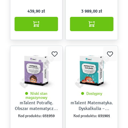
439,90 zł
3 989,00 zł
Niski stan
Dostępny
magazynowy
mTalent Potrafię.
mTalent Matematyka.
Obszar matematyczny
Dyskalkulia –
– program
program
031959
031901
Kod produktu:
Kod produktu:
multimedialny
multimedialny