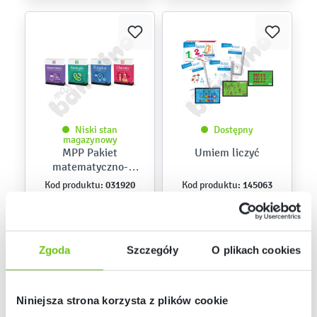
Niski stan
Dostępny
magazynowy
MPP Pakiet
Umiem liczyć
matematyczno-
przyrodniczy –
031920
145063
Kod produktu:
Kod produktu:
licencja dla
nauczycieli
3 790,00 zł
390,00 zł
Zgoda
Szczegóły
O plikach cookies
Niniejsza strona korzysta z plików cookie