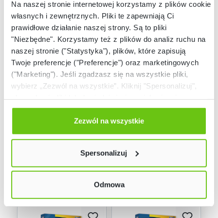
Na naszej stronie internetowej korzystamy z plików cookie:
własnych i zewnętrznych. Pliki te zapewniają Ci
prawidłowe działanie naszej strony. Są to pliki
"Niezbędne". Korzystamy też z plików do analiz ruchu na
naszej stronie ("Statystyka"), plików, które zapisują
Twoje preferencje ("Preferencje") oraz marketingowych
("Marketing"). Jeśli zgadzasz się na wszystkie pliki,
Niski stan
Dostępny
magazynowy
wybierz „Zezwól na wszystkie”. Kliknij "Spersonalizuj",
Umiem czytać, pisać,
Już Umiem
aby wybrać pliki lub dowiedzieć się o nich więcej.
liczyć – zestaw
Matematyka (SP 4-6)
Odmów zgody poprzez przycisk „Odmowa”. Wtedy
145065
145077
Kod produktu:
Kod produktu:
użyjemy tylko plików niezbędnych dla naszej strony.
Zezwól na wszystkie
Twój wybór możesz zmienić przez kliknięcie przycisku w
890,00 zł
590,00 zł
lewym dolnym rogu strony. Więcej informacji znajdziesz
Spersonalizuj
w naszej
Polityce prywatności
Odmowa