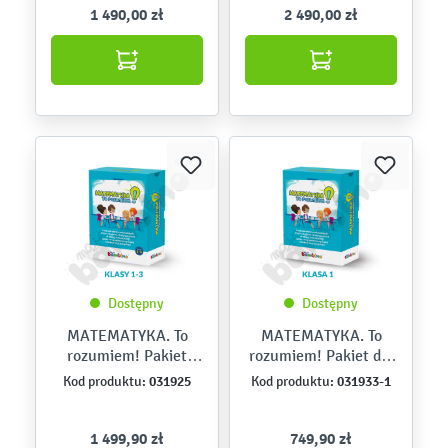
1 490,00 zł
2 490,00 zł
Dostępny
Dostępny
MATEMATYKA. To
MATEMATYKA. To
rozumiem! Pakiet
rozumiem! Pakiet dla
szkolny dla klas I-III z
klasy I – licencja dla 3
031925
031933-1
Kod produktu:
Kod produktu:
licencją dla 3
nauczycieli
nauczycieli
1 499,90 zł
749,90 zł