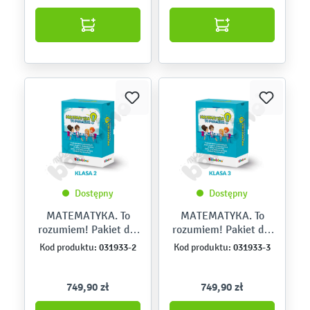
Dostępny
Dostępny
MATEMATYKA. To
MATEMATYKA. To
rozumiem! Pakiet dla
rozumiem! Pakiet dla
klasy II – licencja dla
klasy III – licencja dla
031933-2
031933-3
Kod produktu:
Kod produktu:
3 nauczycieli
3 nauczycieli
749,90 zł
749,90 zł