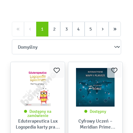
1
2
3
4
5
Dostępny na
Dostępny
zamówienie
Eduterapeutica Lux
Cyfrowy Uczeń –
Logopedia karty pracy
Meridian Prime
cz. II
Szkoła –