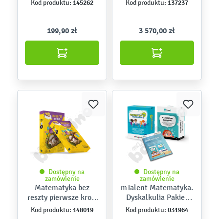
145262
137237
Kod produktu:
Kod produktu:
interaktywne mapy i
plansze
199,90 zł
3 570,00 zł
Dostępny na
Dostępny na
zamówienie
zamówienie
Matematyka bez
mTalent Matematyka.
reszty pierwsze kroki
Dyskalkulia Pakiet
– wznowienie licencji
Ekspert – program
148019
031964
Kod produktu:
Kod produktu:
multimedialny