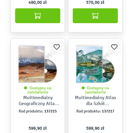
490,00 zł
570,00 zł
Dostępny na
Dostępny na
zamówienie
zamówienie
Multimedialny
Multimedialny Atlas
Geograficzny Atlas
dla Szkół
Świata
Podstawowych. Świat
137215
137217
Kod produktu:
Kod produktu:
i kontynenty
599,90 zł
599,90 zł