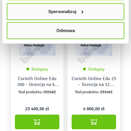
lewym dolnym rogu strony. Więcej informacji znajdziesz
Spersonalizuj
w naszej
Polityce prywatności
Odmowa
Dostępny
Dostępny
Corinth Online Edu
Corinth Online Edu 25
200 – licencja na 60
– licencja na 12
miesięcy
miesięcy
031462
031461
Kod produktu:
Kod produktu:
23 400,00 zł
4 900,00 zł