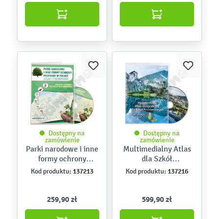
Dostępny na
Dostępny na
zamówienie
zamówienie
Parki narodowe i inne
Multimedialny Atlas
formy ochrony
dla Szkół
przyrody w Polsce.
Podstawowych.
137213
137216
Kod produktu:
Kod produktu:
Multimedialny atlas i
Polska i przyroda
przewodnik
wokół nas
259,90 zł
599,90 zł