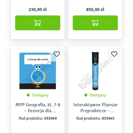
239,90 zł
850,00 zł
Dostępny
Dostępny
MPP Geografia, kl. 7-8
Interaktywne Plansze
– licencja dla
Przyrodnicze –
uczniów
Geografia, kl. 5-8
031949
031945
Kod produktu:
Kod produktu: