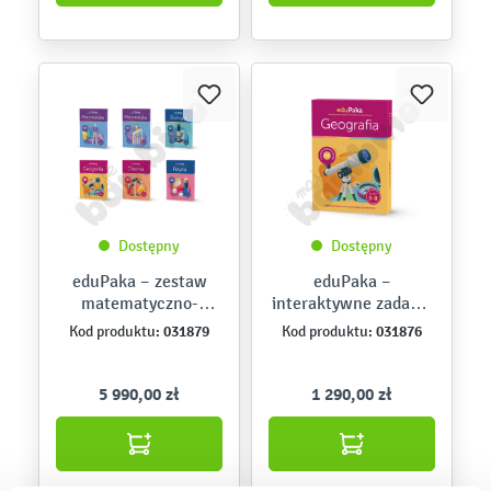
Dostępny
Dostępny
eduPaka – zestaw
eduPaka –
matematyczno-
interaktywne zadania
przyrodniczy kl. 4-8
i ćwiczenia
031879
031876
Kod produktu:
Kod produktu:
przedmiotowe –
Geografia kl. 5-8
5 990,00 zł
1 290,00 zł