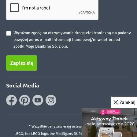
Wyrażam zgodę na otrzymywanie drogą elektroniczną na podany
powyżej adres e-mail informacji handlowej/newslettera od
spółki Moje Bambino Sp. z o.o.
Zapisz się
Social Media
Zamknij
* Wszystkie ceny zawierają ustawowy podatek VAT.
LEGO, the LEGO logo, the Minifigure, DUPLO, and the SPIKE logo are