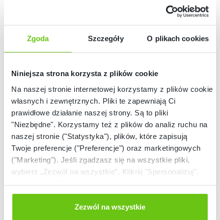
%
Zgoda
Szczegóły
O plikach cookies
Niniejsza strona korzysta z plików cookie
Na naszej stronie internetowej korzystamy z plików cookie:
Dostępny
Dostępny
własnych i zewnętrznych. Pliki te zapewniają Ci
prawidłowe działanie naszej strony. Są to pliki
Aplikacja Corinth -
Aplikacja Corinth -
Geologia
pakiet 8 programów,
"Niezbędne". Korzystamy też z plików do analiz ruchu na
pełna licencja
naszej stronie ("Statystyka"), plików, które zapisują
031455
031458
Kod produktu:
Kod produktu:
Twoje preferencje ("Preferencje") oraz marketingowych
23 400,00 zł
("Marketing"). Jeśli zgadzasz się na wszystkie pliki,
2 050,00 zł
28 000,00 zł
wybierz „Zezwól na wszystkie”. Kliknij "Spersonalizuj",
Najniższa cena z 30 dni
aby wybrać pliki lub dowiedzieć się o nich więcej.
przed wprowadzeniem
23 400,00 zł
obniżki:
Odmów zgody poprzez przycisk „Odmowa”. Wtedy
użyjemy tylko plików niezbędnych dla naszej strony.
Zezwól na wszystkie
Twój wybór możesz zmienić przez kliknięcie przycisku w