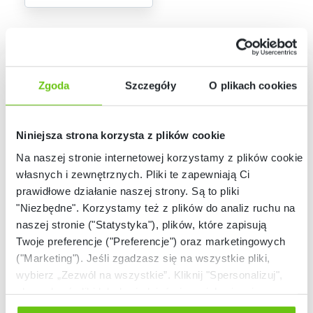
Zgoda
Szczegóły
O plikach cookies
Czy do ćwiczeń logopedycznych
niezbędne jest lustro?
Niniejsza strona korzysta z plików cookie
Lustro logopedyczne to niezbędne wyposażenie każdego
Na naszej stronie internetowej korzystamy z plików cookie:
gabinetu logopedycznego. Służy ono do ćwiczeń
własnych i zewnętrznych. Pliki te zapewniają Ci
logopedycznych z dziećmi z zaburzeniami rozwoju mowy. Tego
prawidłowe działanie naszej strony. Są to pliki
rodzaju lustra pozwalają na obserwowanie wzoru
"Niezbędne". Korzystamy też z plików do analiz ruchu na
prawidłowego ułożenia narządów artykulacyjnych, a
naszej stronie ("Statystyka"), plików, które zapisują
następnie na naśladowanie i wykonanie samodzielnie
odpowiednich ćwiczeń. Pozwala zatem obserwować i
Twoje preferencje ("Preferencje") oraz marketingowych
kontrolować ćwiczenia, które wykonuje dziecko oraz
("Marketing"). Jeśli zgadzasz się na wszystkie pliki,
pozytywnie wpływa na ich efektywność. Z tego też powodu
wybierz „Zezwól na wszystkie”. Kliknij "Spersonalizuj",
jest to niezbędne narzędzie pracy każdego logopedy.
aby wybrać pliki lub dowiedzieć się o nich więcej.
Odmów zgody poprzez przycisk „Odmowa”. Wtedy