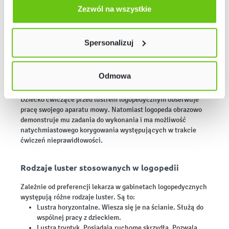
Zastosowanie luster logopatycznych
użyjemy tylko plików niezbędnych dla naszej strony.
Zezwól na wszystkie
Twój wybór możesz zmienić przez kliknięcie przycisku w
Lustra logopedyczne wspomagają efektywną pracę z
dzieckiem. Zapewniają komfortowe i bezpieczne
lewym dolnym rogu strony. Więcej informacji znajdziesz
Spersonalizuj
wykonywanie ćwiczeń. Stosując tego rodzaju lustra logopeda
w naszej
Polityce prywatności
i młody pacjent mogą wzajemnie się obserwować oraz
pracować nad prawidłowym ułożeniem narządów podczas
wykonywanych ćwiczeń. Wspomagają one pracę nad emisją
Odmowa
głosu i zapobiegają skurczom artykulatorów.
Dziecko ćwiczące przed lustrem logopedycznym obserwuje
pracę swojego aparatu mowy. Natomiast logopeda obrazowo
demonstruje mu zadania do wykonania i ma możliwość
natychmiastowego korygowania występujących w trakcie
ćwiczeń nieprawidłowości.
Rodzaje luster stosowanych w logopedii
Zależnie od preferencji lekarza w gabinetach logopedycznych
występują różne rodzaje luster. Są to:
Lustra horyzontalne. Wiesza się je na ścianie. Służą do
wspólnej pracy z dzieckiem.
Lustra tryptyk. Posiadają ruchome skrzydła. Pozwala