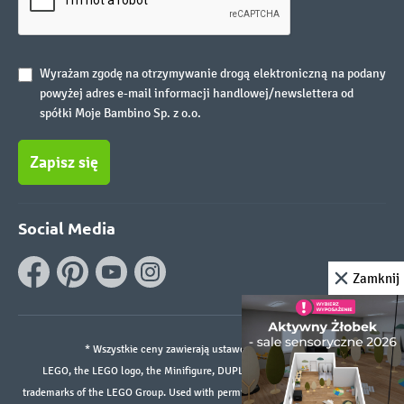
Wyrażam zgodę na otrzymywanie drogą elektroniczną na podany
powyżej adres e-mail informacji handlowej/newslettera od
spółki Moje Bambino Sp. z o.o.
Zapisz się
Social Media
Zamknij
* Wszystkie ceny zawierają ustawowy podatek VAT.
LEGO, the LEGO logo, the Minifigure, DUPLO, and the SPIKE logo are
trademarks of the LEGO Group. Used with permission. ©2026 The LEGO Group