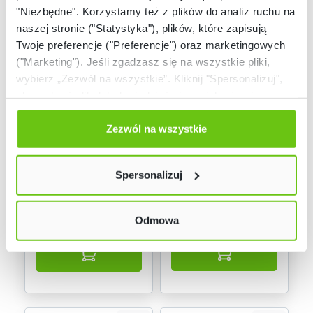
"Niezbędne". Korzystamy też z plików do analiz ruchu na
naszej stronie ("Statystyka"), plików, które zapisują
Twoje preferencje ("Preferencje") oraz marketingowych
("Marketing"). Jeśli zgadzasz się na wszystkie pliki,
wybierz „Zezwól na wszystkie”. Kliknij "Spersonalizuj",
aby wybrać pliki lub dowiedzieć się o nich więcej.
Odmów zgody poprzez przycisk „Odmowa”. Wtedy
Dostępny na
Dostępne warianty
użyjemy tylko plików niezbędnych dla naszej strony.
Zezwól na wszystkie
zamówienie
Twój wybór możesz zmienić przez kliknięcie przycisku w
Blocco zestaw 7
Pufa Blocco Mini 3-
lewym dolnym rogu strony. Więcej informacji znajdziesz
osobowa
Spersonalizuj
w naszej
Polityce prywatności
834208
Kod produktu:
Odmowa
1 099,90 zł
6 779,30 zł