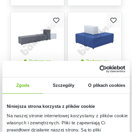
Dostępny na
Dostępny na
zamówienie
zamówienie
Blocco zestaw 5
Blocco zestaw 6
834206
834207
Kod produktu:
Kod produktu:
Zgoda
Szczegóły
O plikach cookies
5 139,50 zł
5 689,20 zł
Niniejsza strona korzysta z plików cookie
Na naszej stronie internetowej korzystamy z plików cookie:
własnych i zewnętrznych. Pliki te zapewniają Ci
prawidłowe działanie naszej strony. Są to pliki