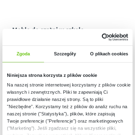
Meble do szatni w szkole
podstawowej Porządkuś
Zgoda
Szczegóły
O plikach cookies
Odpowiednie wyposażenie poszczególnych sal w szkole jest
poniekąd gwarancją jej sukcesu. Niezwykle istotne jest to,
aby zadbać o zakup odpowiednich sprzętów, mebli i dodatków
Niniejsza strona korzysta z plików cookie
bez względu na rodzaj pomieszczenia w placówce. Nie można
tu także pominąć wyposażenia szatni, czyli miejsca, w którym
Na naszej stronie internetowej korzystamy z plików cookie:
nasi najmłodsi mogą spokojnie się przebrać i zostawić swoje
własnych i zewnętrznych. Pliki te zapewniają Ci
rzeczy. Najlepszym rozwiązaniem - jest wybór mebli, które są
prawidłowe działanie naszej strony. Są to pliki
nie tylko praktyczne, ale i estetyczne, a co za tym idzie - są
ozdobą wnętrza, w którym się znajdują. W naszym sklepie
"Niezbędne". Korzystamy też z plików do analiz ruchu na
internetowym znajdą Państwo właśnie szereg takich
naszej stronie ("Statystyka"), plików, które zapisują
propozycji zarówno do szatni o małym jak i o dużym metrażu.
Twoje preferencje ("Preferencje") oraz marketingowych
Polecamy miedzy innymi szafki szkolne do szatni Porządkuś.
("Marketing"). Jeśli zgadzasz się na wszystkie pliki,
Dzięki modułowej budowie można je dowolnie zestawiać i w