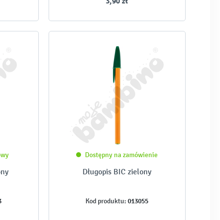
3,90 zł
owy
Dostępny na zamówienie
ony
Długopis BIC zielony
3
013055
Kod produktu: