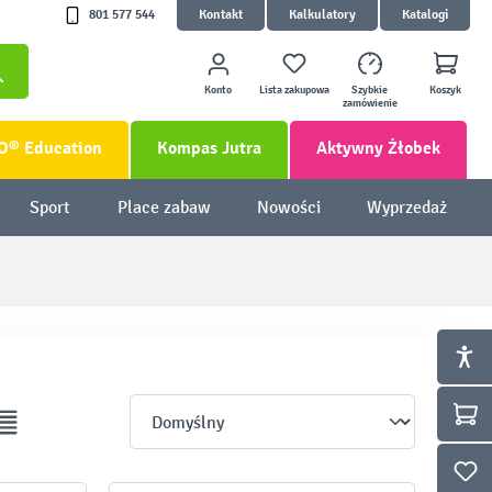
801 577 544
Kontakt
Kalkulatory
Katalogi
Konto
Lista zakupowa
Szybkie
Koszyk
zamówienie
O® Education
Kompas Jutra
Aktywny Żłobek
Sport
Place zabaw
Nowości
Wyprzedaż