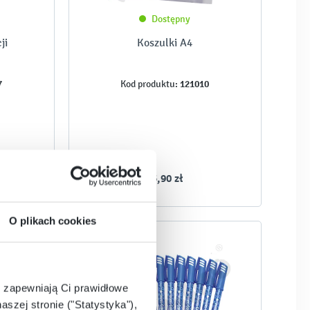
Dostępny
ji
Koszulki A4
7
121010
Kod produktu:
15,90 zł
O plikach cookies
e zapewniają Ci prawidłowe
aszej stronie ("Statystyka"),