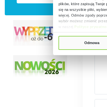
plików, które zapisują Twoje
się na wszystkie pliki, wybie
więcej. Odmów zgody poprzez
wybór możesz zmienić przez 
w naszej
Polityce prywatno
F
Odmowa