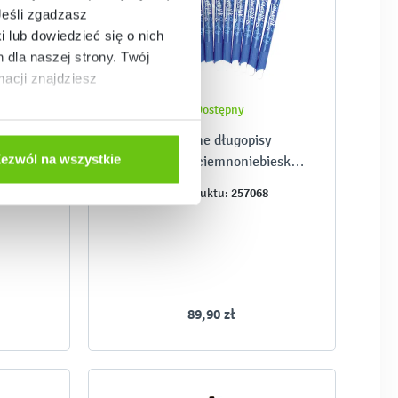
Jeśli zgadzasz
i lub dowiedzieć się o nich
dla naszej strony. Twój
acji znajdziesz
Dostępny
y Q-
Magiczne długopisy
ezwól na wszystkie
t.
zmazywalne ciemnoniebieskie,
12 szt.
0
257068
Kod produktu:
89,90 zł