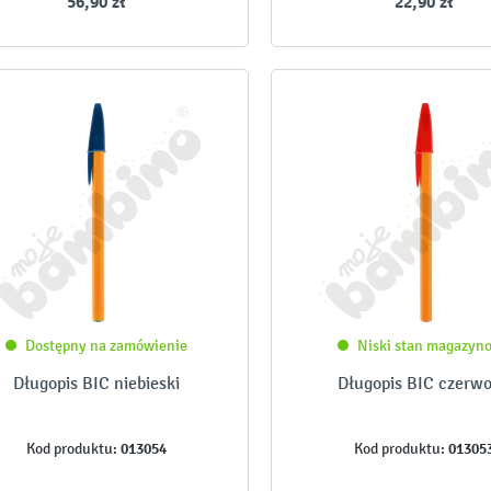
56,90 zł
22,90 zł
Dostępny na zamówienie
Niski stan magazyn
Długopis BIC niebieski
Długopis BIC czerw
013054
01305
Kod produktu:
Kod produktu: