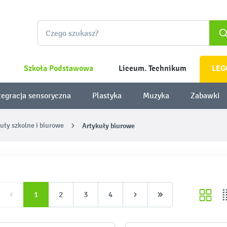
Szkoła Podstawowa
Liceum. Technikum
LEG
tegracja sensoryczna
Plastyka
Muzyka
Zabawki
uły szkolne i biurowe
Artykuły biurowe
1
2
3
4