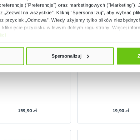
 preferencje ("Preferencje") oraz marketingowych ("Marketing"). 
rz „Zezwól na wszystkie”. Kliknij "Spersonalizuj", aby wybrać plik
 przycisk „Odmowa”. Wtedy użyjemy tylko plików niezbędnych 
kliknięcie przycisku w lewym dolnym rogu strony. Więcej inform
ści
Niski stan magazynowy
Dostępny
olia laminacyjna A4, 100 szt.
Ołówek automatyczn
Spersonalizuj
Z
CONNECT 0,5, 10 sz
085653
12104
Kod produktu:
Kod produktu:
159,90 zł
19,90 zł