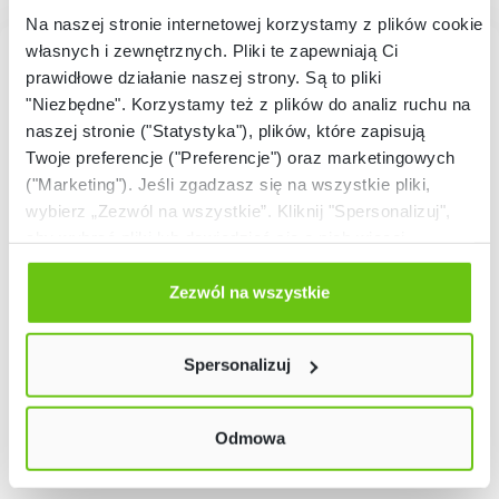
Na naszej stronie internetowej korzystamy z plików cookie:
własnych i zewnętrznych. Pliki te zapewniają Ci
prawidłowe działanie naszej strony. Są to pliki
"Niezbędne". Korzystamy też z plików do analiz ruchu na
naszej stronie ("Statystyka"), plików, które zapisują
Twoje preferencje ("Preferencje") oraz marketingowych
("Marketing"). Jeśli zgadzasz się na wszystkie pliki,
wybierz „Zezwól na wszystkie”. Kliknij "Spersonalizuj",
aby wybrać pliki lub dowiedzieć się o nich więcej.
Odmów zgody poprzez przycisk „Odmowa”. Wtedy
użyjemy tylko plików niezbędnych dla naszej strony.
Zezwól na wszystkie
Twój wybór możesz zmienić przez kliknięcie przycisku w
lewym dolnym rogu strony. Więcej informacji znajdziesz
Spersonalizuj
w naszej
Polityce prywatności
Odmowa