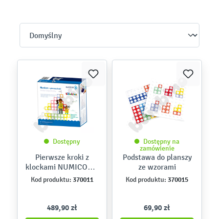
Dostępny
Dostępny na
zamówienie
Pierwsze kroki z
Podstawa do planszy
klockami NUMICON –
ze wzorami
zestaw indywidualny
370011
370015
Kod produktu:
Kod produktu:
489,90 zł
69,90 zł