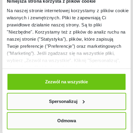
Niniejsza strona korzysta z plików cookie
Na naszej stronie internetowej korzystamy z plików cookie:
własnych i zewnętrznych. Pliki te zapewniają Ci
prawidłowe działanie naszej strony. Są to pliki
Złóż zamówienie
Dostępny
"Niezbędne". Korzystamy też z plików do analiz ruchu na
Tablica do rysowania z
Tablice plastyczne – 3
naszej stronie ("Statystyka"), plików, które zapisują
siedziskiem Terra z
rodzaje
Twoje preferencje ("Preferencje") oraz marketingowych
kotwami
NV58611PZ
352075
Kod produktu:
Kod produktu:
("Marketing"). Jeśli zgadzasz się na wszystkie pliki,
wybierz „Zezwól na wszystkie”. Kliknij "Spersonalizuj",
aby wybrać pliki lub dowiedzieć się o nich więcej.
3 099,90 zł
4 699,90 zł
Odmów zgody poprzez przycisk „Odmowa”. Wtedy
użyjemy tylko plików niezbędnych dla naszej strony.
Zezwól na wszystkie
Twój wybór możesz zmienić przez kliknięcie przycisku w
lewym dolnym rogu strony. Więcej informacji znajdziesz
Spersonalizuj
w naszej
Polityce prywatności
Odmowa