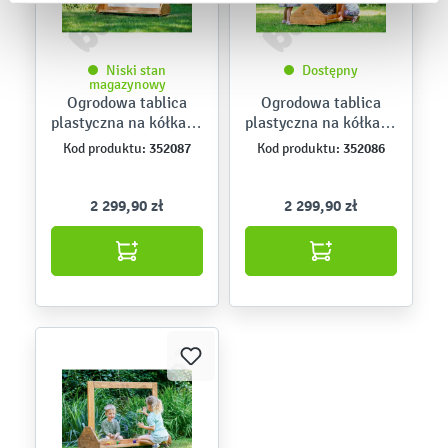
Niski stan
Dostępny
magazynowy
Ogrodowa tablica
Ogrodowa tablica
plastyczna na kółkach
plastyczna na kółkach
– suchościeralna
– kredowa
352087
352086
Kod produktu:
Kod produktu:
2 299,90 zł
2 299,90 zł