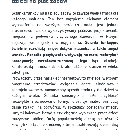
dzieci na plac zabaw
Ścianka funkcyjna na placu zabaw to zawsze wielka frajda dla
każdego malucha. Ten bez wątpienia ciekawy element
wyposażenia na świeżym powietrzu nadal jest jednak
stosunkowo rzadko wykorzystywany podczas projektowania
miejsca na podwórku przyjaznego dzieciom, w którym
Ścianki funkcyjne
spędzają wiele godzin w ciągu dnia.
świetnie rozwijają zmysł dotyku malucha, a także zmysł
wzroku. Ponadto pozytywnie wpływają na małą motorykę i
koordynację wzrokowo-ruchową.
Tego typu atrakcje
zainteresują młodsze dzieci, ale także te starsze w wieku
szkolnym.
Prowadzony przez nas sklep internetowy to miejsce, w którym
pragniemy przedstawiać wyłącznie dobre jakościowo i
zaprojektowane w nowoczesny sposób produkty dla dzieci w
każdym wieku. Ścianka sensoryczna może przybierać
niezwykle zróżnicowane formy, oferując maluchom całą
gamę atrakcji na podwórku. W sprzedaży posiadamy między
innymi kolorowe liczydła czy chętnie wybierane przez dzieci
muzyczne tablice. Dużą popularnością cieszą się również
zewnętrzne tablice kredowe, które charakteryzują się solidną