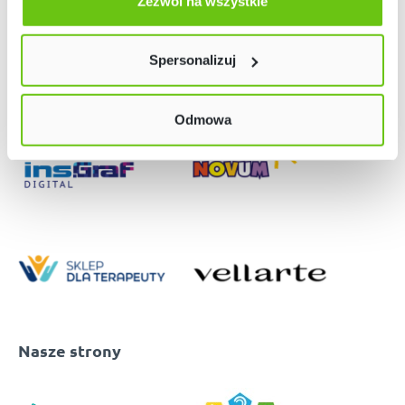
użyjemy tylko plików niezbędnych dla naszej strony.
Zezwól na wszystkie
Twój wybór możesz zmienić przez kliknięcie przycisku w
lewym dolnym rogu strony. Więcej informacji znajdziesz
Spersonalizuj
w naszej
Polityce prywatności
Odmowa
Nasze strony