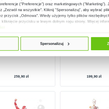
 preferencje ("Preferencje") oraz marketingowych ("Marketing"). 
rz „Zezwól na wszystkie”. Kliknij "Spersonalizuj", aby wybrać plik
 przycisk „Odmowa”. Wtedy użyjemy tylko plików niezbędnych 
Dostępny
Dostępny
kliknięcie przycisku w lewym dolnym rogu strony. Więcej inform
ści
Modele zębów, 3 rodzaje
Zęby i szczoteczk
571174
51402
Kod produktu:
Kod produktu:
Spersonalizuj
Z
259,90 zł
199,90 zł