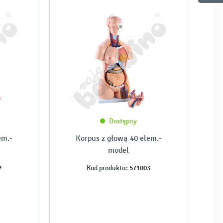
Dostępny
em.-
Korpus z głową 40 elem.-
model
2
571003
Kod produktu: