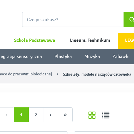
Szkoła Podstawowa
Liceum. Technikum
LEG
tegracja sensoryczna
Plastyka
Muzyka
Zabawki
oce do pracowni biologicznej
Szkielety, modele narządów człowieka
1
2