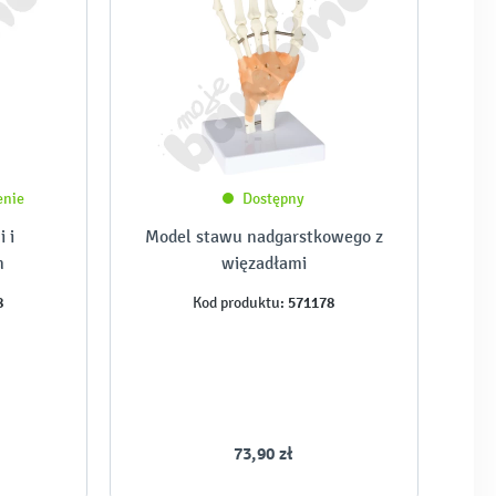
enie
Dostępny
 i
Model stawu nadgarstkowego z
m
więzadłami
8
571178
Kod produktu:
73,90 zł