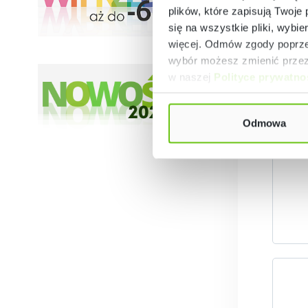
plików, które zapisują Twoje
się na wszystkie pliki, wybie
więcej. Odmów zgody poprzez
wybór możesz zmienić przez 
w naszej
Polityce prywatno
Odmowa