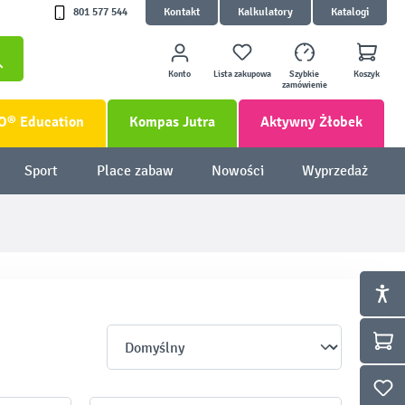
801 577 544
Kontakt
Kalkulatory
Katalogi
Konto
Lista zakupowa
Szybkie
Koszyk
zamówienie
O® Education
Kompas Jutra
Aktywny Żłobek
Sport
Place zabaw
Nowości
Wyprzedaż