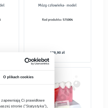
del
Mózg człowieka- model
6
571004
Kod produktu:
129,90 zł
O plikach cookies
e zapewniają Ci prawidłowe
aszej stronie ("Statystyka"),