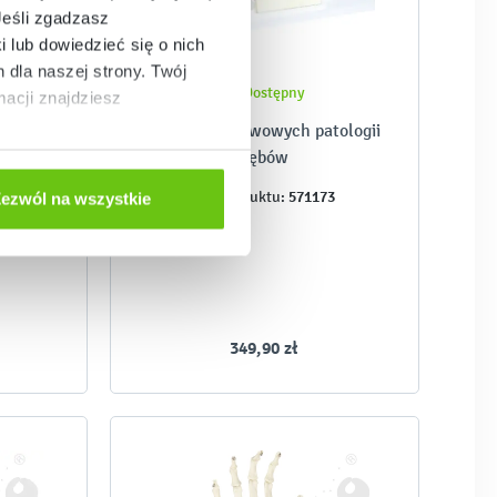
Jeśli zgadzasz
i lub dowiedzieć się o nich
dla naszej strony. Twój
Dostępny
acji znajdziesz
a
Model podstawowych patologii
zębów
9
571173
Kod produktu:
ezwól na wszystkie
349,90 zł