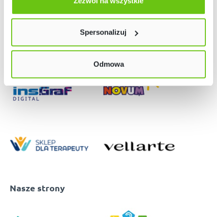
użyjemy tylko plików niezbędnych dla naszej strony.
Zezwól na wszystkie
Twój wybór możesz zmienić przez kliknięcie przycisku w
lewym dolnym rogu strony. Więcej informacji znajdziesz
Spersonalizuj
w naszej
Polityce prywatności
Odmowa
Nasze strony