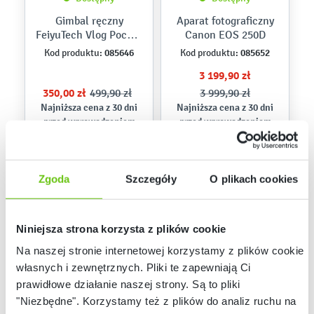
Gimbal ręczny
Aparat fotograficzny
FeiyuTech Vlog Pocket
Canon EOS 250D
2
085646
085652
Kod produktu:
Kod produktu:
3 199,90 zł
350,00 zł
499,90 zł
3 999,90 zł
Najniższa cena z 30 dni
Najniższa cena z 30 dni
przed wprowadzeniem
przed wprowadzeniem
450,00 zł
3 999,90 zł
obniżki:
obniżki:
Zgoda
Szczegóły
O plikach cookies
Niniejsza strona korzysta z plików cookie
Na naszej stronie internetowej korzystamy z plików cookie:
własnych i zewnętrznych. Pliki te zapewniają Ci
prawidłowe działanie naszej strony. Są to pliki
"Niezbędne". Korzystamy też z plików do analiz ruchu na