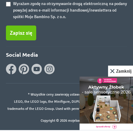
Wyrażam zgodę na otrzymywanie drogą elektroniczną na podany
powyżej adres e-mail informacji handlowej/newslettera od
spółki Moje Bambino Sp. z o.o.
Zapisz się
Social Media
Zamknij
* Wszystkie ceny zawierają ustawowy podatek VAT.
LEGO, the LEGO logo, the Minifigure, DUPLO, and the SPIKE logo are
trademarks of the LEGO Group. Used with permission. ©2026 The LEGO Group
Copyright © 2026 mojebambino.pl