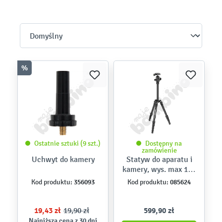
%
Ostatnie sztuki (9 szt.)
Dostępny na
zamówienie
Uchwyt do kamery
Statyw do aparatu i
kamery, wys. max 143
cm
356093
085624
Kod produktu:
Kod produktu:
19,43 zł
19,90 zł
599,90 zł
Najniższa cena z 30 dni