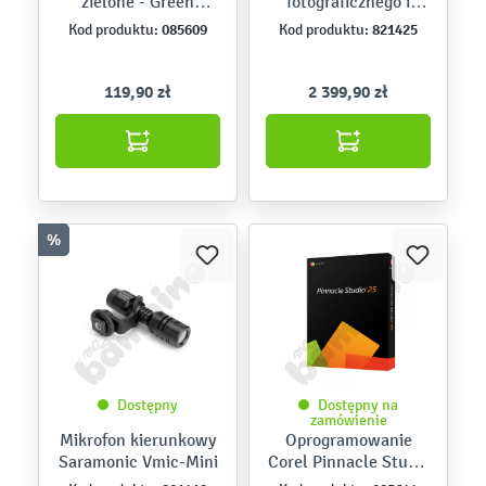
zielone - Green
fotograficznego i
Screen
kamery
085609
821425
Kod produktu:
Kod produktu:
119,90 zł
2 399,90 zł
%
Dostępny
Dostępny na
zamówienie
Mikrofon kierunkowy
Oprogramowanie
Saramonic Vmic-Mini
Corel Pinnacle Studio
25 Standard PL/ML