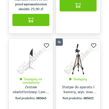
przed wprowadzeniem
25,90 zł
obniżki:
%
Dostępny na
Dostępny
zamówienie
Zestaw
Statyw do aparatu i
oświetleniowy: Lampa
kamery, wys. max
SOFTBOX ze
106,5 cm
085645
085621
Kod produktu:
Kod produktu:
statywem i żarówką