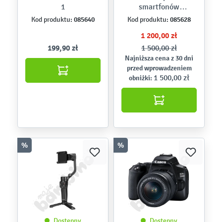
1
smartfonów
FeiyuTech G6 Max
085640
085628
Kod produktu:
Kod produktu:
1 200,00 zł
199,90 zł
1 500,00 zł
Najniższa cena z 30 dni
przed wprowadzeniem
1 500,00 zł
obniżki:
%
%
Dostępny
Dostępny