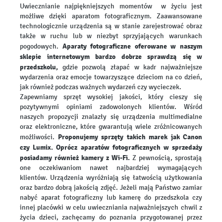
Uwiecznianie najpiękniejszych momentów w życiu jest
możliwe dzięki aparatom fotograficznym. Zaawansowane
technologicznie urządzenia są w stanie zarejestrować obraz
także w ruchu lub w niezbyt sprzyjających warunkach
Aparaty fotograficzne oferowane w naszym
pogodowych.
sklepie internetowym bardzo dobrze sprawdzą się w
przedszkolu,
gdzie pozwolą złapać w kadr najważniejsze
wydarzenia oraz emocje towarzyszące dzieciom na co dzień,
jak również podczas ważnych wydarzeń czy wycieczek.
Zapewniamy sprzęt wysokiej jakości, który cieszy się
pozytywnymi opiniami zadowolonych klientów. Wśród
naszych propozycji znalazły się urządzenia multimedialne
oraz elektroniczne, które gwarantują wiele zróżnicowanych
Proponujemy sprzęty takich marek jak Canon
możliwości.
czy Lumix. Oprócz aparatów fotograficznych w sprzedaży
posiadamy również kamery z Wi-Fi.
Z pewnością, sprostają
one oczekiwaniom nawet najbardziej wymagających
klientów. Urządzenia wyróżniają się łatwością użytkowania
oraz bardzo dobrą jakością zdjęć. Jeżeli mają Państwo zamiar
nabyć aparat fotograficzny lub kamerę do przedszkola czy
innej placówki w celu uwieczniania najważniejszych chwil z
życia dzieci, zachęcamy do poznania przygotowanej przez