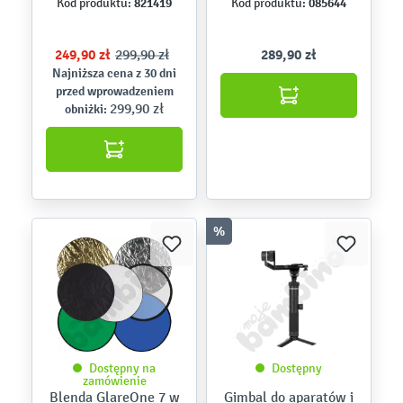
821419
085644
Kod produktu:
Kod produktu:
Box
249,90 zł
299,90 zł
289,90 zł
Najniższa cena z 30 dni
przed wprowadzeniem
299,90 zł
obniżki:
%
Dostępny na
Dostępny
zamówienie
Blenda GlareOne 7 w
Gimbal do aparatów i