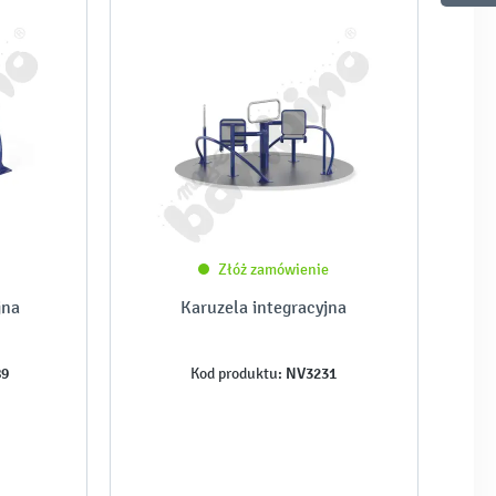
Złóż zamówienie
jna
Karuzela integracyjna
89
NV3231
Kod produktu: