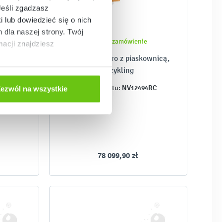
Jeśli zgadzasz
i lub dowiedzieć się o nich
dla naszej strony. Twój
Złóż zamówienie
acji znajdziesz
jny
Zestaw Quadro z piaskownicą,
recykling
8Z
NV12494RC
Kod produktu:
ezwól na wszystkie
78 099,90 zł