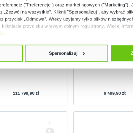
 preferencje ("Preferencje") oraz marketingowych ("Marketing"). 
rz „Zezwól na wszystkie”. Kliknij "Spersonalizuj", aby wybrać plik
 przycisk „Odmowa”. Wtedy użyjemy tylko plików niezbędnych 
Złóż zamówienie
Złóż zamówienie
kliknięcie przycisku w lewym dolnym rogu strony. Więcej inform
ści
Quadro - zestaw 12920
Ławkostół integracy
NV12920EPZ
NV513
Kod produktu:
Kod produktu:
Spersonalizuj
Z
111 799,90 zł
9 499,90 zł