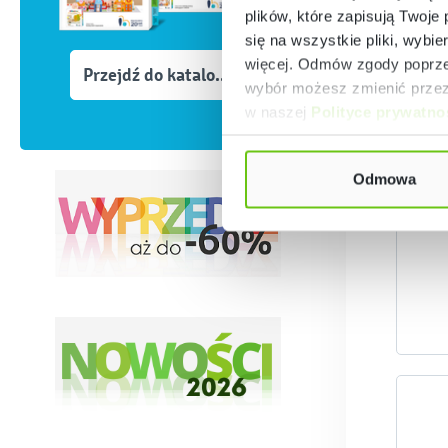
plików, które zapisują Twoje
się na wszystkie pliki, wybie
więcej. Odmów zgody poprzez
Przejdź do katalogów
wybór możesz zmienić przez 
w naszej
Polityce prywatno
Odmowa