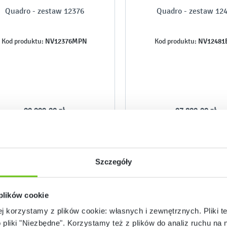
Quadro - zestaw 12376
Quadro - zestaw 12
NV12376MPN
NV12481
Kod produktu:
Kod produktu:
99 999,90 zł
97 899,90 zł
Szczegóły
 plików cookie
ej korzystamy z plików cookie: własnych i zewnętrznych. Pliki t
o pliki "Niezbędne". Korzystamy też z plików do analiz ruchu na n