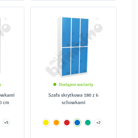
y
Dostępne warianty
howkami
Szafa skrytkowa 180 z 6
50 cm
schowkami
+5
+2
-
-