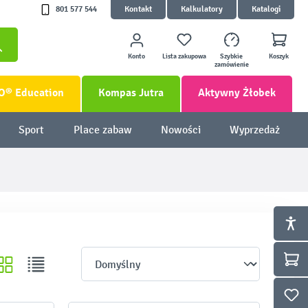
801 577 544
Kontakt
Kalkulatory
Katalogi
Konto
Lista zakupowa
Szybkie
Koszyk
zamówienie
O® Education
Kompas Jutra
Aktywny Żłobek
Sport
Place zabaw
Nowości
Wyprzedaż