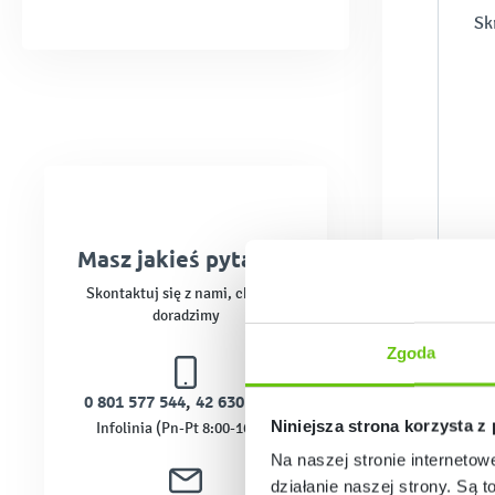
Sk
Masz jakieś pytania?
Skontaktuj się z nami, chętnie
doradzimy
Zgoda
0 801 577 544
,
42 630 01 30
Niniejsza strona korzysta z
Infolinia (Pn-Pt 8:00-16:00)
Na naszej stronie internetow
działanie naszej strony. Są t