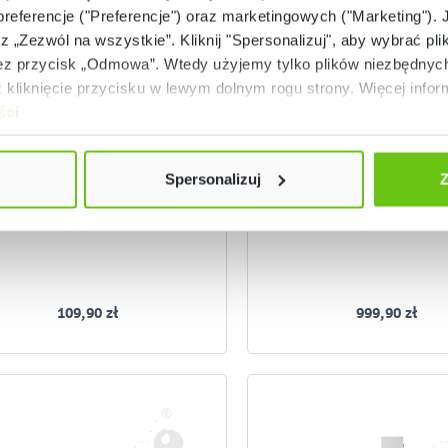
 preferencje ("Preferencje") oraz marketingowych ("Marketing"). 
rz „Zezwól na wszystkie”. Kliknij "Spersonalizuj", aby wybrać plik
 przycisk „Odmowa”. Wtedy użyjemy tylko plików niezbędnych 
Dostępny na zamówienie
Dostępny
kliknięcie przycisku w lewym dolnym rogu strony. Więcej inform
ści
Klucz Master
Szatnia Frameo 6-oso
klon jasny
803034
10013
Kod produktu:
Kod produktu:
Spersonalizuj
Z
109,90 zł
999,90 zł