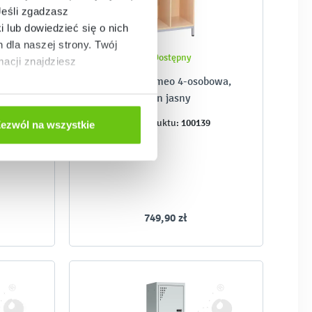
Jeśli zgadzasz
i lub dowiedzieć się o nich
dla naszej strony. Twój
Dostępny
acji znajdziesz
bowa,
Szatnia Frameo 4-osobowa,
klon jasny
8
100139
Kod produktu:
ezwól na wszystkie
749,90 zł