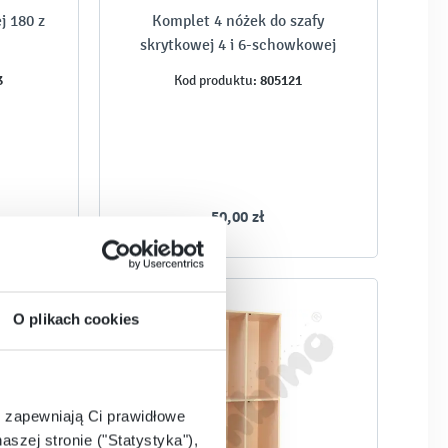
j 180 z
Komplet 4 nóżek do szafy
skrytkowej 4 i 6-schowkowej
3
805121
Kod produktu:
50,00 zł
O plikach cookies
e zapewniają Ci prawidłowe
aszej stronie ("Statystyka"),