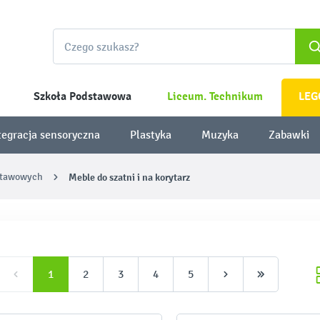
Szkoła Podstawowa
Liceum. Technikum
LEG
tegracja sensoryczna
Plastyka
Muzyka
Zabawki
stawowych
Meble do szatni i na korytarz
1
2
3
4
5