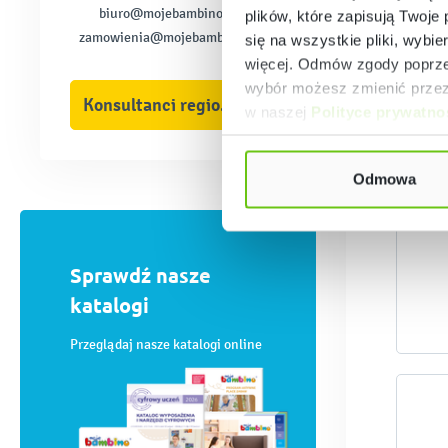
biuro@mojebambino.pl
plików, które zapisują Twoje
zamowienia@mojebambino.pl
się na wszystkie pliki, wybie
więcej. Odmów zgody poprzez
wybór możesz zmienić przez 
Konsultanci regionalni
w naszej
Polityce prywatno
Odmowa
Sprawdź nasze
katalogi
Przeglądaj nasze katalogi online