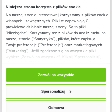
Niniejsza strona korzysta z plików cookie
Na naszej stronie internetowej korzystamy z plików cookie:
własnych i zewnętrznych. Pliki te zapewniają Ci
prawidłowe działanie naszej strony. Są to pliki
"Niezbędne". Korzystamy też z plików do analiz ruchu na
naszej stronie ("Statystyka"), plików, które zapisują
Twoje preferencje ("Preferencje") oraz marketingowych
Dostępny
Dostępny
("Marketing"). Jeśli zgadzasz się na wszystkie pliki,
Kuchnia Master 2
Kuchnia Master 3
wybierz „Zezwól na wszystkie”. Kliknij "Spersonalizuj",
aby wybrać pliki lub dowiedzieć się o nich więcej.
565006
565007
Kod produktu:
Kod produktu:
Odmów zgody poprzez przycisk „Odmowa”. Wtedy
użyjemy tylko plików niezbędnych dla naszej strony.
Zezwól na wszystkie
Twój wybór możesz zmienić przez kliknięcie przycisku w
4 479,50 zł
3 089,60 zł
lewym dolnym rogu strony. Więcej informacji znajdziesz
Spersonalizuj
w naszej
Polityce prywatności
Odmowa