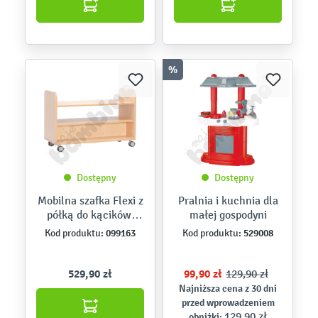
%
Dostępny
Dostępny
Mobilna szafka Flexi z
Pralnia i kuchnia dla
półką do kącików,
małej gospodyni
półotwarta, brzoza
099163
529008
Kod produktu:
Kod produktu:
529,90 zł
99,90 zł
129,90 zł
Najniższa cena z 30 dni
przed wprowadzeniem
129,90 zł
obniżki: