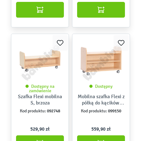
Dostępny na
Dostępny
zamówienie
Szafka Flexi mobilna
Mobilna szafka Flexi z
S, brzoza
półką do kącików,
zamknięta, brzoza
092748
099150
Kod produktu:
Kod produktu:
529,90 zł
559,90 zł