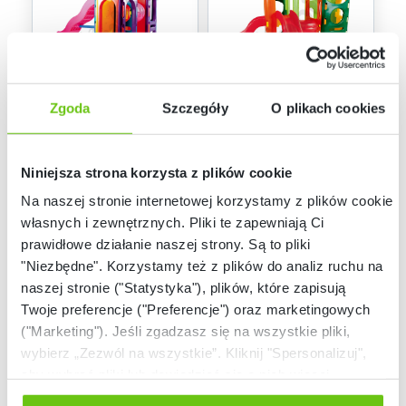
Dostępny
Dostępny
Zgoda
Szczegóły
O plikach cookies
Plac zabaw
Teren do zabaw
107068
107132
Kod produktu:
Kod produktu:
Niniejsza strona korzysta z plików cookie
Na naszej stronie internetowej korzystamy z plików cookie:
4 599,90 zł
3 699,90 zł
własnych i zewnętrznych. Pliki te zapewniają Ci
prawidłowe działanie naszej strony. Są to pliki
"Niezbędne". Korzystamy też z plików do analiz ruchu na
naszej stronie ("Statystyka"), plików, które zapisują
Twoje preferencje ("Preferencje") oraz marketingowych
("Marketing"). Jeśli zgadzasz się na wszystkie pliki,
wybierz „Zezwól na wszystkie”. Kliknij "Spersonalizuj",
aby wybrać pliki lub dowiedzieć się o nich więcej.
Odmów zgody poprzez przycisk „Odmowa”. Wtedy