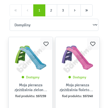
1
2
3
Dostępny
Dostępny
Moja pierwsza
Moja pierwsza
zjeżdżalnia zielono-
zjeżdżalnia fioletowo-
niebieska
różowa
107239
107240
Kod produktu:
Kod produktu: