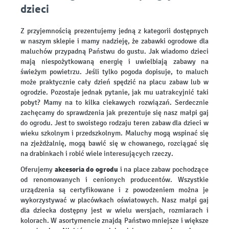
dzieci
Z przyjemnością prezentujemy jedną z kategorii dostępnych
w naszym sklepie i mamy nadzieję, że zabawki ogrodowe dla
maluchów przypadną Państwu do gustu. Jak wiadomo dzieci
mają niespożytkowaną energię i uwielbiają zabawy na
świeżym powietrzu. Jeśli tylko pogoda dopisuje, to maluch
może praktycznie cały dzień spędzić na placu zabaw lub w
ogrodzie. Pozostaje jednak pytanie, jak mu uatrakcyjnić taki
pobyt? Mamy na to kilka ciekawych rozwiązań. Serdecznie
zachęcamy do sprawdzenia jak prezentuje się nasz małpi gaj
do ogrodu. Jest to swoistego rodzaju teren zabaw dla dzieci w
wieku szkolnym i przedszkolnym. Maluchy mogą wspinać się
na zjeżdżalnię, mogą bawić się w chowanego, rozciągać się
na drabinkach i robić wiele interesujących rzeczy.
akcesoria do ogrodu
Oferujemy
i na place zabaw pochodzące
od renomowanych i cenionych producentów. Wszystkie
urządzenia są certyfikowane i z powodzeniem można je
wykorzystywać w placówkach oświatowych. Nasz małpi gaj
dla dziecka dostępny jest w wielu wersjach, rozmiarach i
kolorach. W asortymencie znajdą Państwo mniejsze i większe