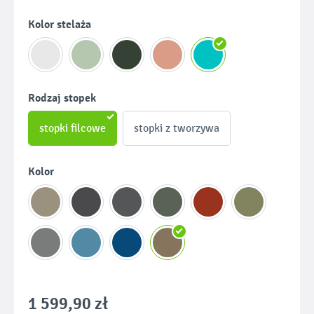
Wybierz
Kolor stelaża
Wybierz
Rodzaj stopek
stopki filcowe
stopki z tworzywa
Wybierz
Kolor
1 599,90 zł