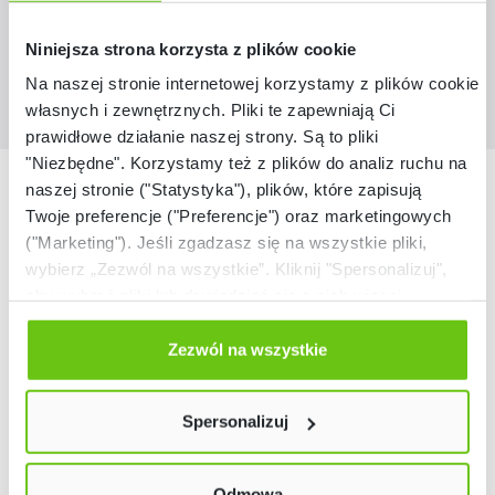
Więcej
przestrzeniach biu
Niniejsza strona korzysta z plików cookie
Na naszej stronie internetowej korzystamy z plików cookie:
własnych i zewnętrznych. Pliki te zapewniają Ci
prawidłowe działanie naszej strony. Są to pliki
"Niezbędne". Korzystamy też z plików do analiz ruchu na
Nasze marki
naszej stronie ("Statystyka"), plików, które zapisują
Twoje preferencje ("Preferencje") oraz marketingowych
("Marketing"). Jeśli zgadzasz się na wszystkie pliki,
wybierz „Zezwól na wszystkie”. Kliknij "Spersonalizuj",
aby wybrać pliki lub dowiedzieć się o nich więcej.
Odmów zgody poprzez przycisk „Odmowa”. Wtedy
użyjemy tylko plików niezbędnych dla naszej strony.
Zezwól na wszystkie
Twój wybór możesz zmienić przez kliknięcie przycisku w
lewym dolnym rogu strony. Więcej informacji znajdziesz
Spersonalizuj
w naszej
Polityce prywatności
Odmowa