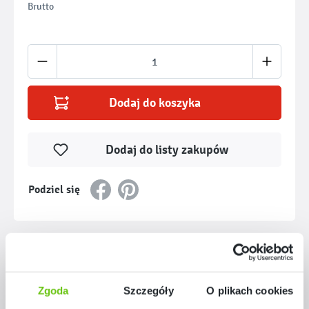
Brutto
Ilość produktu: Wprowadź żądaną ilość lub u
Dodaj do koszyka
Dodaj do listy zakupów
Podziel się
Opis
Kolekcja Versa to połączenie minimalistycznej estetyki i
Zgoda
Szczegóły
O plikach cookies
funkcjonalności, które doskonale sprawdza się w