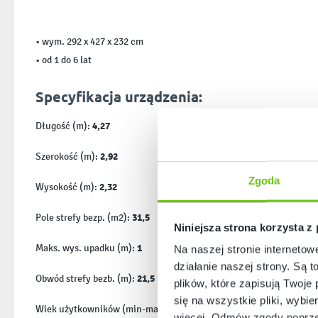
• wym. 292 x 427 x 232 cm
• od 1 do 6 lat
Specyfikacja urządzenia:
4,27
Długość (m):
2,92
Szerokość (m):
Zgoda
2,32
Wysokość (m):
31,5
Pole strefy bezp. (m2):
Niniejsza strona korzysta z
1
Maks. wys. upadku (m):
Na naszej stronie internetow
działanie naszej strony. Są t
21,5
Obwód strefy bezb. (m):
plików, które zapisują Twoje
się na wszystkie pliki, wybie
1-6
Wiek użytkowników (min-max):
więcej. Odmów zgody poprzez