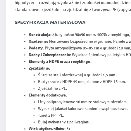
hipnotyzer – rozwijają wyobraźnię i zdolności manualne dziec
standardowej zjeżdżalni na zjeżdżalnię z tworzywa PE (zapytaj
SPECYFIKACJA MATERIAŁOWA
Konstrukcja:
Słupy nośne 90×90 mm w 100% z recyklingu,
Osadzenie:
Montowane bezpośrednio w gruncie. Panele z w
Podesty:
Płyta antypoślizgowa 85×85 cm o grubości 18 mm
Dachy i Zabezpieczenia:
Wysokociśnieniowy polietylen HD
Elementy z HDPE oraz z recyklingu.
Zjeżdżalnie:
Ślizgi ze stali nierdzewnej o grubości 1,5 mm.
Burty: szare z HDPE 19 mm, zielone z HDPE 15 mm.
Zjeżdżalnie z PE.
Elementy dodatkowe:
Liny polipropylenowe 16 mm ze stalowym rdzeniem.
Wysokiej jakości kolorowe kamienie wspinaczkowe.
Tunel z PP i PE.
Bulaj wykonany z poliwęglanu.
Wiek użytkowników:
3+