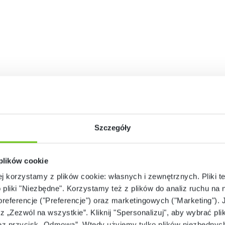
Szczegóły
 plików cookie
ej korzystamy z plików cookie: własnych i zewnętrznych. Pliki t
o pliki "Niezbędne". Korzystamy też z plików do analiz ruchu na n
 preferencje ("Preferencje") oraz marketingowych ("Marketing"). 
rz „Zezwól na wszystkie”. Kliknij "Spersonalizuj", aby wybrać plik
 przycisk „Odmowa”. Wtedy użyjemy tylko plików niezbędnych 