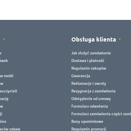
e
Obsługa klienta
e
Jak złożyć zamówienie
cówek
Dostawa i płatność
Regulamin zakupów
ów mebli
Gwarancja
ów
Reklamacje i zwroty
auczycieli
Rezygnacja z zamówienia
kację
Odstąpienie od umowy
ów
Formularz odwołania
ji
Formularz zamówienia części zam
bino
Bony upominkowe
laców zabaw
Regulamin promocji