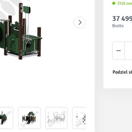
Złóż za
37 499
Brutto
Ilość 
Podziel s