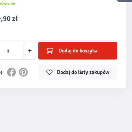
mówienie
,90 zł
produktu: Wprowadź żądaną ilość lub użyj prz
Dodaj do koszyka
Dodaj do listy zakupów
ię