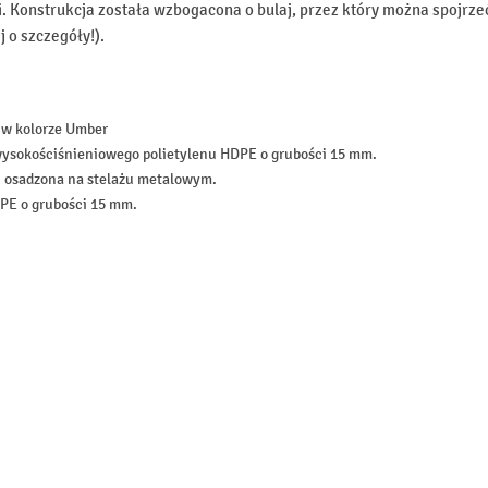
i. Konstrukcja została wzbogacona o bulaj, przez który można spojrz
 o szczegóły!).
 w kolorze Umber
ysokościśnieniowego polietylenu HDPE o grubości 15 mm.
, osadzona na stelażu metalowym.
PE o grubości 15 mm.