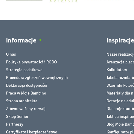
Informacje
Inspiracj
O nas
Nasze realizacj
Polityka prywatności i RODO
Aranżacja pla
Strategia podatkowa
Kalkulatory
Procedura zgłoszeń wewnętrznych
Tabela rozmiar
Deklaracja dostępności
Wzorniki kolor
Praca w Moje Bambino
Materiały dla n
Strona architekta
Dotacje na edu
Zrównoważony rozwój
Dla projektant
Sklep Senior
Tablica inspirac
Partnerzy
Blog Moje Bam
Certyfikaty i bezpieczeństwo
Konfigurator p