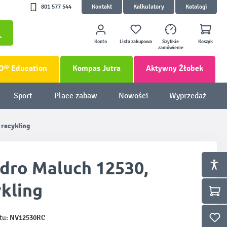
801 577 544
Kontakt
Kalkulatory
Katalogi
Konto
Lista zakupowa
Szybkie
Koszyk
zamówienie
O® Education
Kompas Jutra
Aktywny Żłobek
Sport
Place zabaw
Nowości
Wyprzedaż
 recykling
dro Maluch 12530,
ykling
NV12530RC
tu: