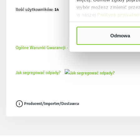
wybór możesz zmienić przez 
14
Ilość użytkowników:
w naszej
Polityce prywatno
Odmowa
Ogólne Warunki Gwarancji - place zabaw NOVUM >>
Jak segregować odpady?
Producent/Importer/Dostawca