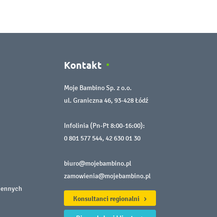
Kontakt
Moje Bambino Sp. z o.o.
ul. Graniczna 46, 93-428 Łódź
Infolinia (Pn-Pt 8:00-16:00):
0 801 577 544
,
42 630 01 30
biuro@mojebambino.pl
zamowienia@mojebambino.pl
iennych
Konsultanci regionalni