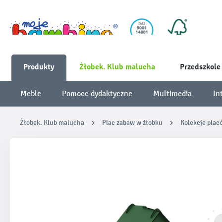
Produkty
Żłobek. Klub malucha
Przedszkole
Meble
Pomoce dydaktyczne
Multimedia
In
Żłobek. Klub malucha
Plac zabaw w żłobku
Kolekcje plac
Pomiń galerię zdjęć