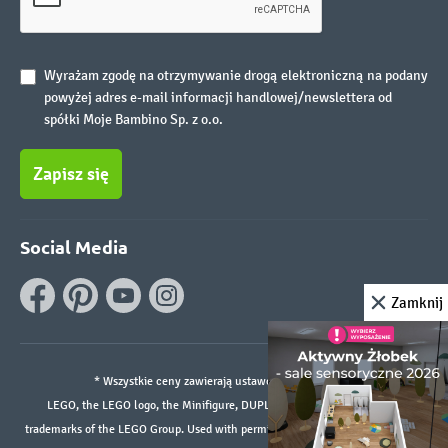
Wyrażam zgodę na otrzymywanie drogą elektroniczną na podany
powyżej adres e-mail informacji handlowej/newslettera od
spółki Moje Bambino Sp. z o.o.
Zapisz się
Social Media
Zamknij
* Wszystkie ceny zawierają ustawowy podatek VAT.
LEGO, the LEGO logo, the Minifigure, DUPLO, and the SPIKE logo are
trademarks of the LEGO Group. Used with permission. ©2026 The LEGO Group