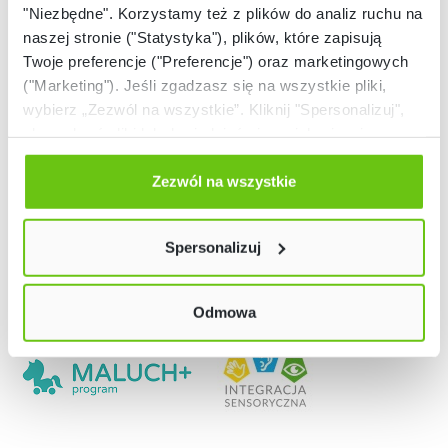
"Niezbędne". Korzystamy też z plików do analiz ruchu na
naszej stronie ("Statystyka"), plików, które zapisują
Twoje preferencje ("Preferencje") oraz marketingowych
("Marketing"). Jeśli zgadzasz się na wszystkie pliki,
wybierz „Zezwól na wszystkie”. Kliknij "Spersonalizuj",
aby wybrać pliki lub dowiedzieć się o nich więcej.
Odmów zgody poprzez przycisk „Odmowa”. Wtedy
użyjemy tylko plików niezbędnych dla naszej strony.
Zezwól na wszystkie
Twój wybór możesz zmienić przez kliknięcie przycisku w
lewym dolnym rogu strony. Więcej informacji znajdziesz
Spersonalizuj
w naszej
Polityce prywatności
Nasze strony
Odmowa