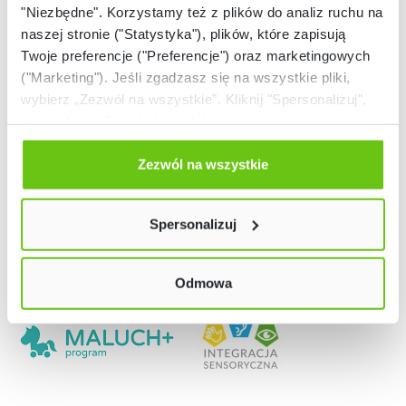
"Niezbędne". Korzystamy też z plików do analiz ruchu na
naszej stronie ("Statystyka"), plików, które zapisują
Twoje preferencje ("Preferencje") oraz marketingowych
("Marketing"). Jeśli zgadzasz się na wszystkie pliki,
wybierz „Zezwól na wszystkie”. Kliknij "Spersonalizuj",
aby wybrać pliki lub dowiedzieć się o nich więcej.
Odmów zgody poprzez przycisk „Odmowa”. Wtedy
użyjemy tylko plików niezbędnych dla naszej strony.
Zezwól na wszystkie
Twój wybór możesz zmienić przez kliknięcie przycisku w
lewym dolnym rogu strony. Więcej informacji znajdziesz
Spersonalizuj
w naszej
Polityce prywatności
Nasze strony
Odmowa