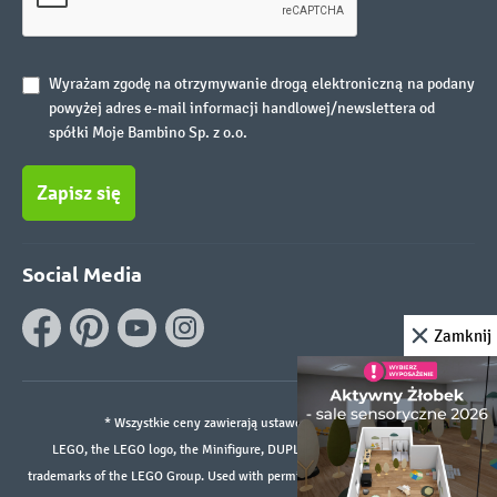
Wyrażam zgodę na otrzymywanie drogą elektroniczną na podany
powyżej adres e-mail informacji handlowej/newslettera od
spółki Moje Bambino Sp. z o.o.
Zapisz się
Social Media
Zamknij
* Wszystkie ceny zawierają ustawowy podatek VAT.
LEGO, the LEGO logo, the Minifigure, DUPLO, and the SPIKE logo are
trademarks of the LEGO Group. Used with permission. ©2026 The LEGO Group