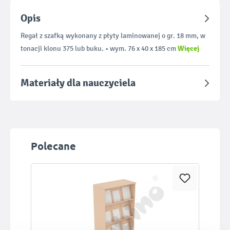
Opis
Regał z szafką wykonany z płyty laminowanej o gr. 18 mm, w
Więcej
tonacji klonu 375 lub buku. • wym. 76 x 40 x 185 cm
Materiały dla nauczyciela
Pomiń galerię produktów
Polecane