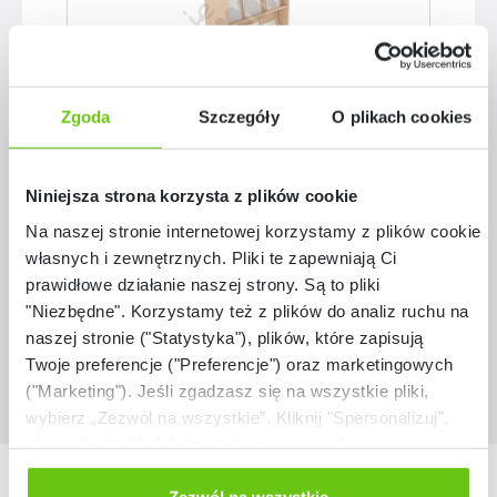
Zgoda
Szczegóły
O plikach cookies
Regał ekspozycyjny
Niniejsza strona korzysta z plików cookie
D099202-05
Kod produktu:
Na naszej stronie internetowej korzystamy z plików cookie:
własnych i zewnętrznych. Pliki te zapewniają Ci
1 549,90 zł
prawidłowe działanie naszej strony. Są to pliki
"Niezbędne". Korzystamy też z plików do analiz ruchu na
naszej stronie ("Statystyka"), plików, które zapisują
Twoje preferencje ("Preferencje") oraz marketingowych
("Marketing"). Jeśli zgadzasz się na wszystkie pliki,
wybierz „Zezwól na wszystkie”. Kliknij "Spersonalizuj",
aby wybrać pliki lub dowiedzieć się o nich więcej.
Odmów zgody poprzez przycisk „Odmowa”. Wtedy
Nasze marki
użyjemy tylko plików niezbędnych dla naszej strony.