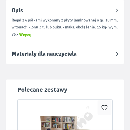
Opis
Regał z 4 półkami wykonany z płyty laminowanej o gr. 18 mm,
w tonacji klonu 375 lub buku.• maks. obciążenie: 15 kg• wym.
Więcej
76 x
Materiały dla nauczyciela
Pomiń galerię produktów
Polecane zestawy