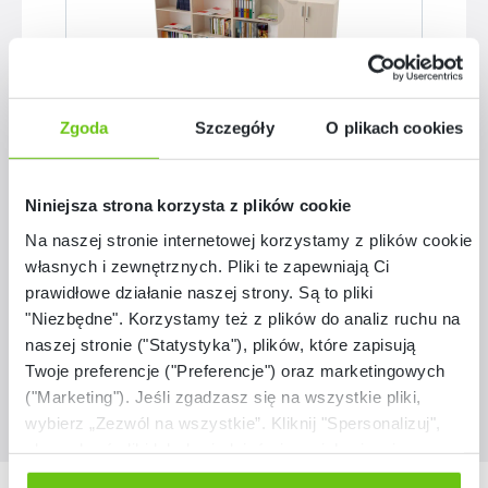
Zgoda
Szczegóły
O plikach cookies
Dostępny na zamówienie
Zestaw Expo 11 na cokole - klon 375
Niniejsza strona korzysta z plików cookie
ZEST5900
Kod produktu:
Na naszej stronie internetowej korzystamy z plików cookie:
własnych i zewnętrznych. Pliki te zapewniają Ci
prawidłowe działanie naszej strony. Są to pliki
3 199,60 zł
"Niezbędne". Korzystamy też z plików do analiz ruchu na
naszej stronie ("Statystyka"), plików, które zapisują
Twoje preferencje ("Preferencje") oraz marketingowych
("Marketing"). Jeśli zgadzasz się na wszystkie pliki,
wybierz „Zezwól na wszystkie”. Kliknij "Spersonalizuj",
aby wybrać pliki lub dowiedzieć się o nich więcej.
Odmów zgody poprzez przycisk „Odmowa”. Wtedy