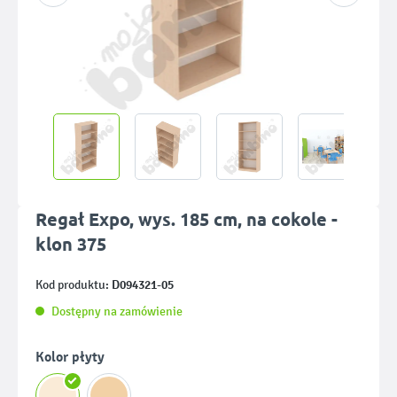
Regał Expo, wys. 185 cm, na cokole -
klon 375
D094321-05
Kod produktu:
Dostępny na zamówienie
Wybierz
Kolor płyty