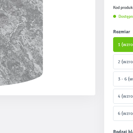
Kod produk
Dostępn
Wybierz
Rozmiar
1 (wzro
2 (wzro
3 - 6 (
4 (wzro
6 (wzro
Wybierz
Rodzaj bl