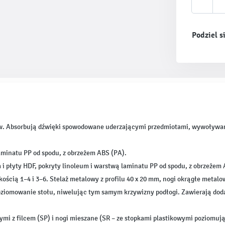
Podziel s
. Absorbują dźwięki spowodowane uderzającymi przedmiotami, wywoływany pr
laminatu PP od spodu, z obrzeżem ABS (PA).
a i płyty HDF, pokryty linoleum i warstwą laminatu PP od spodu, z obrzeżem
kością 1–4 i 3–6. Stelaż metalowy z profilu 40 x 20 mm, nogi okrągłe metalo
poziomowanie stołu, niwelując tym samym krzywizny podłogi. Zawierają dod
mi z filcem (SP) i nogi mieszane (SR – ze stopkami plastikowymi poziomują