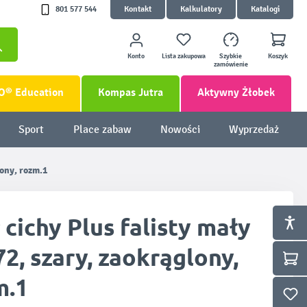
801 577 544
Kontakt
Kalkulatory
Katalogi
Konto
Lista zakupowa
Szybkie
Koszyk
zamówienie
O® Education
Kompas Jutra
Aktywny Żłobek
Sport
Place zabaw
Nowości
Wyprzedaż
lony, rozm.1
 cichy Plus falisty mały
2, szary, zaokrąglony,
m.1