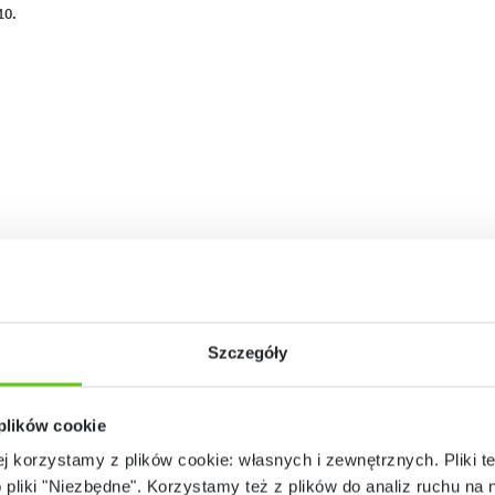
10.
ambino wg normy PN EN 1729-1:2016-02, PN EN 1729-2:2023-10
Wys. dziecka
Szczegóły
od 80 do 95 cm
od 93 do 116 cm
 plików cookie
ej korzystamy z plików cookie: własnych i zewnętrznych. Pliki t
od 108 do 121 cm
o pliki "Niezbędne". Korzystamy też z plików do analiz ruchu na n