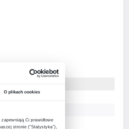
O plikach cookies
Żłobek
Żłobek/Przedszkole
e zapewniają Ci prawidłowe
Przedszkole
aszej stronie ("Statystyka"),