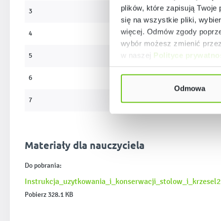
plików, które zapisują Twoje
3
59 cm
się na wszystkie pliki, wybie
więcej. Odmów zgody poprzez
4
64 cm
wybór możesz zmienić przez 
w naszej
Polityce prywatno
5
71 cm
6
76 cm
Odmowa
7
82 cm
Materiały dla nauczyciela
Do pobrania:
Instrukcja_uzytkowania_i_konserwacji_stolow_i_krzesel
Pobierz 328.1 KB