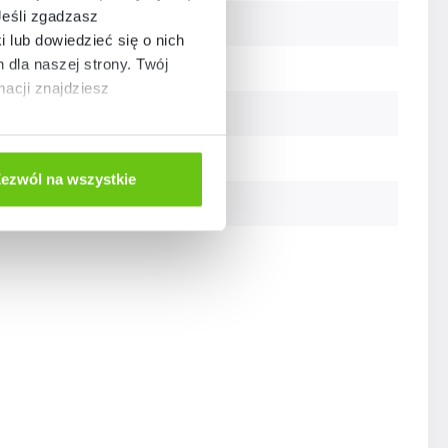
Jeśli zgadzasz
Przedszkole
i lub dowiedzieć się o nich
dla naszej strony. Twój
Szkoła
acji znajdziesz
Szkoła
Szkoła
ezwól na wszystkie
Szkoła