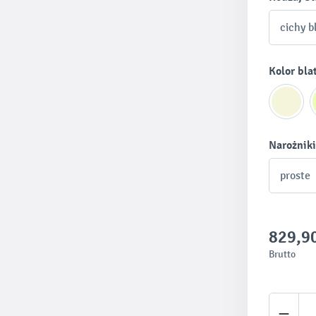
cichy b
Wybierz
Kolor bla
Wybierz
Narożniki
proste
829,90
Brutto
Ilość 