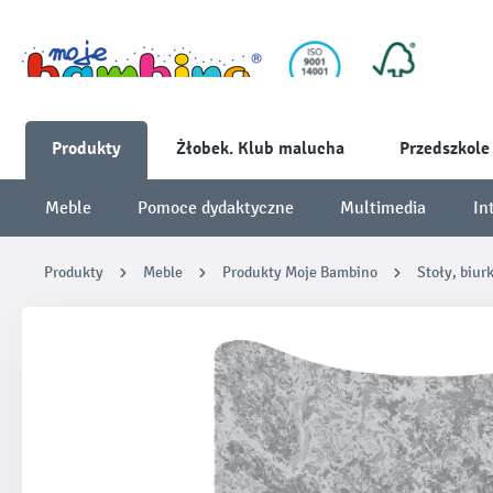
Produkty
Żłobek. Klub malucha
Przedszkole
Meble
Pomoce dydaktyczne
Multimedia
In
Produkty
Meble
Produkty Moje Bambino
Stoły, biur
Pomiń galerię zdjęć