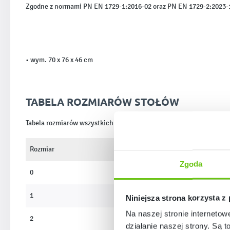
Zgodne z normami PN EN 1729-1:2016-02 oraz PN EN 1729-2:2023-
• wym. 70 x 76 x 46 cm
TABELA ROZMIARÓW STOŁÓW
Tabela rozmiarów wszystkich stołów dostępnych w ofercie Moje B
Rozmiar
Wys. stołów
Zgoda
0
40 cm
1
46 cm
Niniejsza strona korzysta z
Na naszej stronie internetow
2
53 cm
działanie naszej strony. Są t