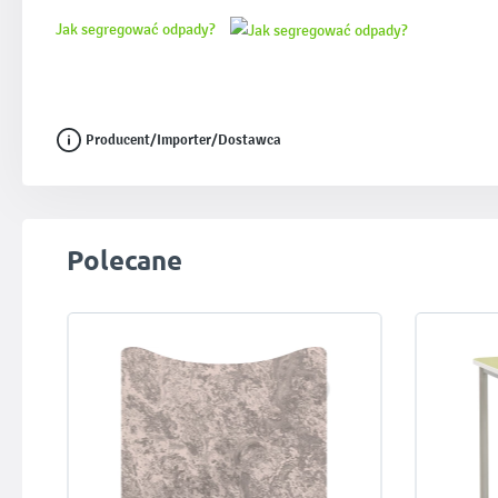
Jak segregować odpady?
Producent/Importer/Dostawca
Pomiń galerię produktów
Polecane