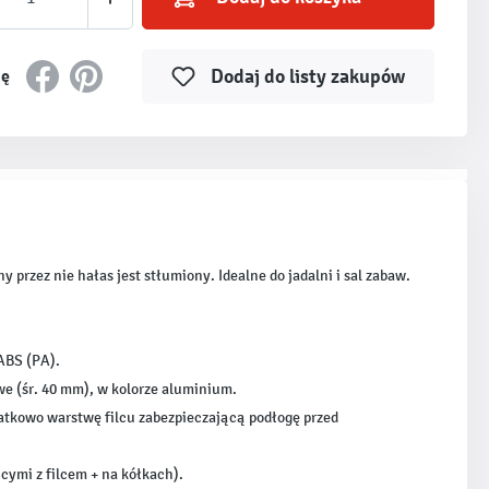
Dodaj do listy zakupów
ię
zez nie hałas jest stłumiony. Idealne do jadalni i sal zabaw.
 ABS (PA).
we (śr. 40 mm), w kolorze aluminium.
atkowo warstwę filcu zabezpieczającą podłogę przed
cymi z filcem + na kółkach).