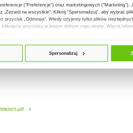
 preferencje ("Preferencje") oraz marketingowych ("Marketing"). 
od 119 do 142 cm
rz „Zezwól na wszystkie”. Kliknij "Spersonalizuj", aby wybrać plik
 przycisk „Odmowa”. Wtedy użyjemy tylko plików niezbędnych 
od 133 do 159 cm
kliknięcie przycisku w lewym dolnym rogu strony. Więcej inform
ści
od 146 do 176,5 cm
od 159 do 188 cm
Spersonalizuj
Z
od 174 do 207 cm
25082025.pdf