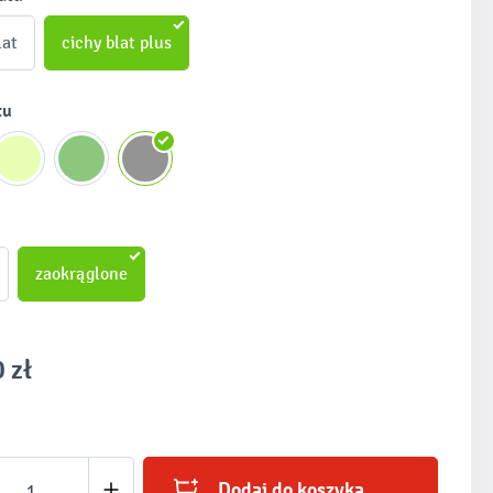
lat
cichy blat plus
tu
zaokrąglone
 zł
produktu: Wprowadź żądaną ilość lub użyj prz
Dodaj do koszyka