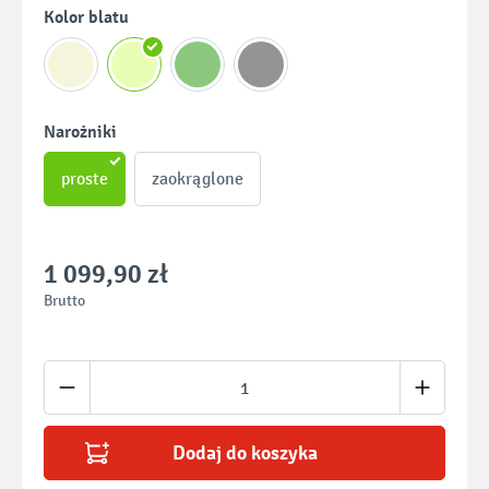
Wybierz
Kolor blatu
Wybierz
Narożniki
proste
zaokrąglone
1 099,90 zł
Brutto
Ilość produktu: Wprowadź żądaną ilość lub u
Dodaj do koszyka