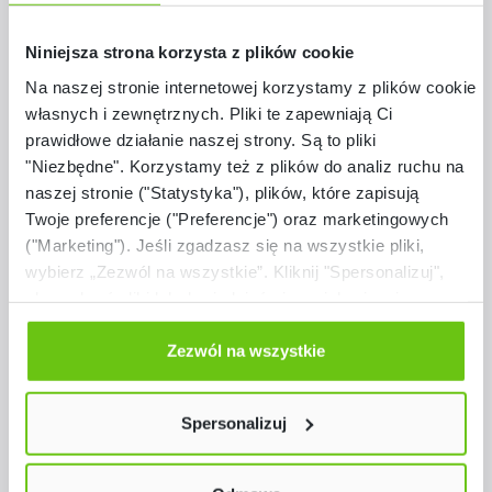
Pomiń galerię produktów
Polecane
Niniejsza strona korzysta z plików cookie
Na naszej stronie internetowej korzystamy z plików cookie:
własnych i zewnętrznych. Pliki te zapewniają Ci
prawidłowe działanie naszej strony. Są to pliki
"Niezbędne". Korzystamy też z plików do analiz ruchu na
naszej stronie ("Statystyka"), plików, które zapisują
Twoje preferencje ("Preferencje") oraz marketingowych
("Marketing"). Jeśli zgadzasz się na wszystkie pliki,
wybierz „Zezwól na wszystkie”. Kliknij "Spersonalizuj",
aby wybrać pliki lub dowiedzieć się o nich więcej.
Odmów zgody poprzez przycisk „Odmowa”. Wtedy
Dostępny na zamówienie
użyjemy tylko plików niezbędnych dla naszej strony.
Zezwól na wszystkie
Cichy stół 140 x 70 szary z 6 krzesłami P
Twój wybór możesz zmienić przez kliknięcie przycisku w
aluminium, rozm. 4
lewym dolnym rogu strony. Więcej informacji znajdziesz
ZEST5266
Kod produktu:
Spersonalizuj
w naszej
Polityce prywatności
2 059,30 zł