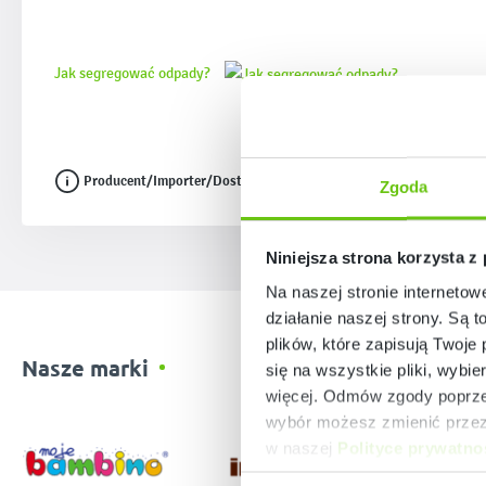
Jak segregować odpady?
Producent/Importer/Dostawca
Zgoda
Niniejsza strona korzysta z
Na naszej stronie internetow
działanie naszej strony. Są t
plików, które zapisują Twoje
Nasze marki
się na wszystkie pliki, wybie
więcej. Odmów zgody poprzez
wybór możesz zmienić przez 
w naszej
Polityce prywatno