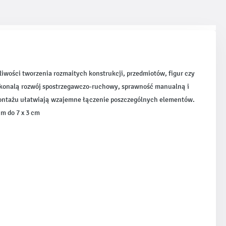
iwości tworzenia rozmaitych konstrukcji, przedmiotów, figur czy
oskonalą rozwój spostrzegawczo-ruchowy, sprawność manualną i
montażu ułatwiają wzajemne łączenie poszczególnych elementów.
m do 7 x 3 cm