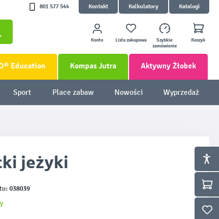
801 577 544
Kontakt
Kalkulatory
Katalogi
Konto
Lista zakupowa
Szybkie
Koszyk
zamówienie
O® Education
Kompas Jutra
Aktywny Żłobek
Sport
Place zabaw
Nowości
Wyprzedaż
ki jeżyki
038039
tu:
y