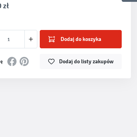
 zł
produktu: Wprowadź żądaną ilość lub użyj prz
Dodaj do koszyka
Dodaj do listy zakupów
ię