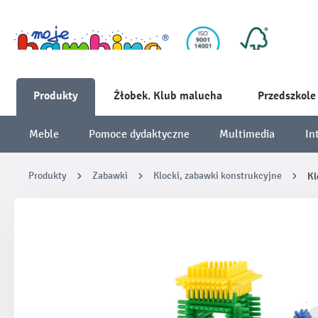
Produkty
Żłobek. Klub malucha
Przedszkole
Meble
Pomoce dydaktyczne
Multimedia
In
Produkty
Zabawki
Klocki, zabawki konstrukcyjne
Kl
Pomiń galerię zdjęć