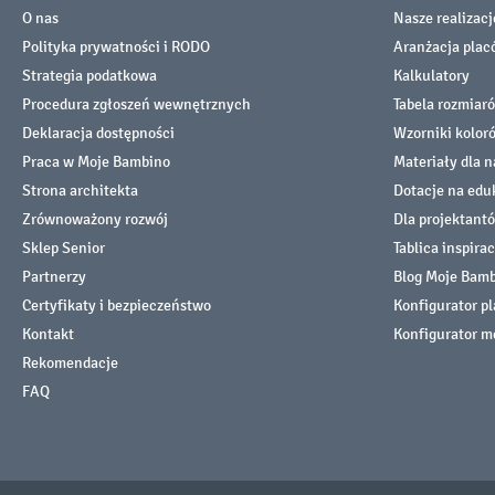
O nas
Nasze realizacj
Polityka prywatności i RODO
Aranżacja pla
Strategia podatkowa
Kalkulatory
Procedura zgłoszeń wewnętrznych
Tabela rozmiar
Deklaracja dostępności
Wzorniki kolor
Praca w Moje Bambino
Materiały dla n
Strona architekta
Dotacje na edu
Zrównoważony rozwój
Dla projektant
Sklep Senior
Tablica inspirac
Partnerzy
Blog Moje Bam
Certyfikaty i bezpieczeństwo
Konfigurator p
Kontakt
Konfigurator m
Rekomendacje
FAQ