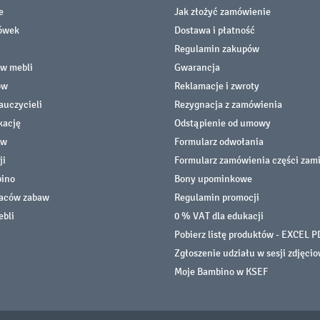
e
Jak złożyć zamówienie
cówek
Dostawa i płatność
Regulamin zakupów
ów mebli
Gwarancja
ów
Reklamacje i zwroty
auczycieli
Rezygnacja z zamówienia
kację
Odstąpienie od umowy
ów
Formularz odwołania
ji
Formularz zamówienia części zam
bino
Bony upominkowe
laców zabaw
Regulamin promocji
ebli
0 % VAT dla edukacji
Pobierz listę produktów - EXCEL P
Zgłoszenie udziału w sesji zdjęci
Moje Bambino w KSEF