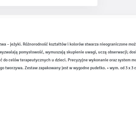
wa – jeżyki. Różnorodność kształtów i kolorów stwarza nieograniczone możl
ki wyzwalają pomysłowość, wymuszają skupienie uwagi, uczą obserwacji; d
 do celów terapeutycznych u dzieci. Precyzyjne wykonanie oraz system 
go tworzywa. Zestaw zapakowany jest w wygodne pudełko. • wym. od 3 x 3 c