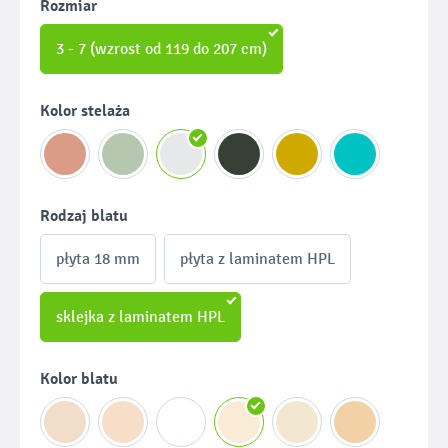
Wybierz
Rozmiar
3 - 7 (wzrost od 119 do 207 cm)
Wybierz
Kolor stelaża
Wybierz
Rodzaj blatu
płyta 18 mm
płyta z laminatem HPL
sklejka z laminatem HPL
Wybierz
Kolor blatu