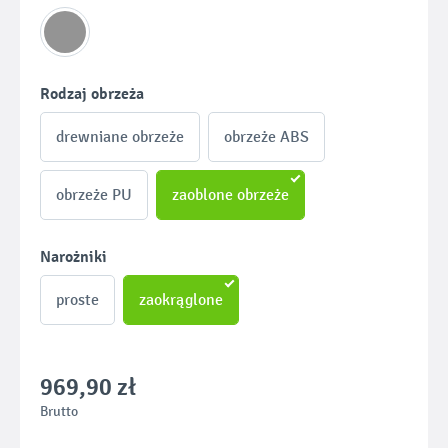
Wybierz
Rodzaj obrzeża
drewniane obrzeże
obrzeże ABS
obrzeże PU
zaoblone obrzeże
Wybierz
Narożniki
proste
zaokrąglone
969,90 zł
Brutto