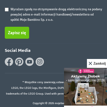
Wyrażam zgodę na otrzymywanie drogą elektroniczną na podany
powyżej adres e-mail informacji handlowej/newslettera od
spółki Moje Bambino Sp. z o.o.
Zapisz się
Social Media
Zamknij
* Wszystkie ceny zawierają ustawowy podatek VAT.
LEGO, the LEGO logo, the Minifigure, DUPLO, and the SPIKE logo are
trademarks of the LEGO Group. Used with permission. ©2026 The LEGO Group
Copyright © 2026 mojebambino.pl