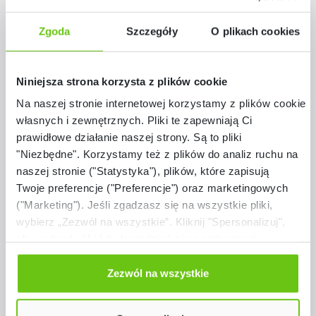
Materiały dla nauczyciela
Zgoda
Szczegóły
O plikach cookies
Niniejsza strona korzysta z plików cookie
Na naszej stronie internetowej korzystamy z plików cookie:
Pomiń galerię produktów
Polecane
własnych i zewnętrznych. Pliki te zapewniają Ci
prawidłowe działanie naszej strony. Są to pliki
"Niezbędne". Korzystamy też z plików do analiz ruchu na
naszej stronie ("Statystyka"), plików, które zapisują
Twoje preferencje ("Preferencje") oraz marketingowych
("Marketing"). Jeśli zgadzasz się na wszystkie pliki,
wybierz „Zezwól na wszystkie”. Kliknij "Spersonalizuj",
aby wybrać pliki lub dowiedzieć się o nich więcej.
Odmów zgody poprzez przycisk „Odmowa”. Wtedy
użyjemy tylko plików niezbędnych dla naszej strony.
Zezwól na wszystkie
Twój wybór możesz zmienić przez kliknięcie przycisku w
lewym dolnym rogu strony. Więcej informacji znajdziesz
Dostępny na zamówienie