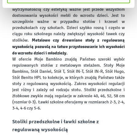
wiele innych ważnych kryteriów. Poza użytecznością,
wytrzymałością czy estetyką ważne jest przede wszystkim
dostosowania wysokości mebli do wzrostu dzieci. Jest to
szczególnie ważne w przypadku stołów i krzeseł w
przedszkolach czy szkołach. Dzieci szybko rosną i często w
ciągu roku szkolnego należy zwiększyć wysokość ławek czy
Metalowe czy drewniane stoły z regulowaną
stolików.
wysokością pozwolą na łatwe przystosowanie ich wysokości
do wzrostu dzieci i młodzieży.
W ofercie Moje Bambino znajdą Państwo szeroki wybór
regulowanych stołów z metalowym stelażem. Stoły Moje
Bambino, Stół Daniel, Stół T, Stół IN-T, Stół IN-R, Stół Hugo,
Stół Benito HPL to kolekcje, w których znajdą Państwo także
stoły z regulowaną wysokością. Zakres wysokości regulacji
jest różny i zależy od rodzaju stołu. Stoliki przedszkolne i
żłobkowe zwykle mają regulacje w zakresie 40, 46, 52, 58 cm
(rozmiar 0-3). Ławki szkolne oferujemy w rozmiarach 2-3, 2-4,
3-4, 4-6 czy 5-6.
Stoliki przedszkolne i ławki szkolne z
regulowaną wysokością