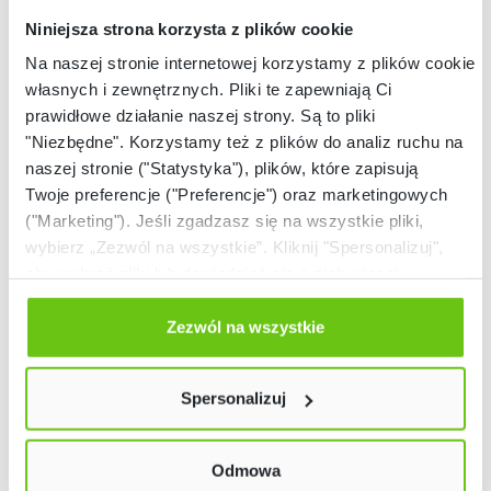
Niniejsza strona korzysta z plików cookie
Na naszej stronie internetowej korzystamy z plików cookie:
własnych i zewnętrznych. Pliki te zapewniają Ci
prawidłowe działanie naszej strony. Są to pliki
"Niezbędne". Korzystamy też z plików do analiz ruchu na
naszej stronie ("Statystyka"), plików, które zapisują
Twoje preferencje ("Preferencje") oraz marketingowych
("Marketing"). Jeśli zgadzasz się na wszystkie pliki,
wybierz „Zezwól na wszystkie”. Kliknij "Spersonalizuj",
aby wybrać pliki lub dowiedzieć się o nich więcej.
Odmów zgody poprzez przycisk „Odmowa”. Wtedy
użyjemy tylko plików niezbędnych dla naszej strony.
Zezwól na wszystkie
Twój wybór możesz zmienić przez kliknięcie przycisku w
Stoły z metalowym stelażem z
lewym dolnym rogu strony. Więcej informacji znajdziesz
Spersonalizuj
w naszej
Polityce prywatności
regulowaną wysokością
W placówkach dydaktycznych wyposażenie meblowe powinno
Odmowa
nie tylko posiadać odpowiednie certyfikaty, ale także spełniać