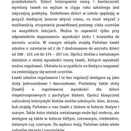
przedszkolach. Dzieci intensywnie rosną i konieczność
wymiany ławek na wyższe w ciągu roku szkolnego jest
zwyczajną praktyką. Dodatkowo dzieci w szkole spędzają w
pozycji siedzącej jeszcze więcej czasu, co musi wiązać z
możliwością utrzymania prawidłowej postawy ciała uczniów
na wszystkich lekcjach. Można to zapewnić tylko przy
odpowiednim dopasowaniu wysokości stołu i krzesełka do
wzrostu ucznia. W naszym sklepie znajdą Państwo ławki
szkolne o rozmiarze od 2 do 7 dostosowane do wzrostu dzieci
od 108 - 121 cm do 174 – 207 cm. Oprócz stołów z metalowym
stelażem o stałej wysokości mamy ławki, których wysokość
można regulować. Ułatwia to oczywiście na bieżąco reagować
na zmieniający się wzrost uczniów.
Ławki szkolne regulowane i te bez regulacji dostępne są jako
stoły jednoosobowe i dwuosobowe. Posiadany także stoły
(ławki) o regulowanej wysokości dla dzieci
niepełnosprawnych z pochyłym blatem. Oprócz klasycznej
naturalnej kolorystyki blatów stołów szkolnych: klon, brzoza,
buk znajdą Państwo u nas ławki z blatem w kolorze białym i
szarym. Także kolor stelaża metalowego może być srebrny, ale
dostępne są także w kolorze żółtym, czerwonym, niebieskim,
zielonym czy czarnym. Do wyboru mają Państwo także wiele
rodzajów obrzeży i narożników.