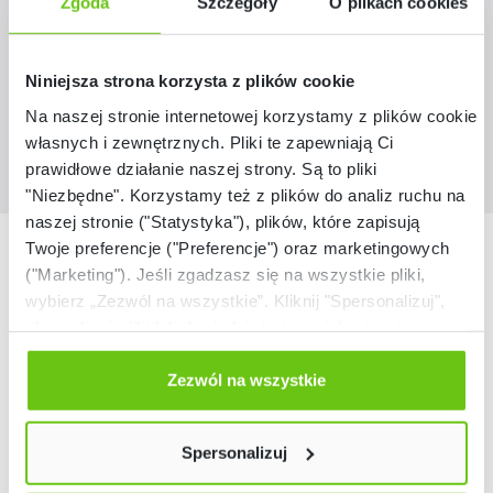
Zgoda
Szczegóły
O plikach cookies
529,90 zł
Niniejsza strona korzysta z plików cookie
Na naszej stronie internetowej korzystamy z plików cookie:
własnych i zewnętrznych. Pliki te zapewniają Ci
prawidłowe działanie naszej strony. Są to pliki
"Niezbędne". Korzystamy też z plików do analiz ruchu na
naszej stronie ("Statystyka"), plików, które zapisują
Nasze marki
Twoje preferencje ("Preferencje") oraz marketingowych
("Marketing"). Jeśli zgadzasz się na wszystkie pliki,
wybierz „Zezwól na wszystkie”. Kliknij "Spersonalizuj",
aby wybrać pliki lub dowiedzieć się o nich więcej.
Odmów zgody poprzez przycisk „Odmowa”. Wtedy
użyjemy tylko plików niezbędnych dla naszej strony.
Zezwól na wszystkie
Twój wybór możesz zmienić przez kliknięcie przycisku w
lewym dolnym rogu strony. Więcej informacji znajdziesz
Spersonalizuj
w naszej
Polityce prywatności