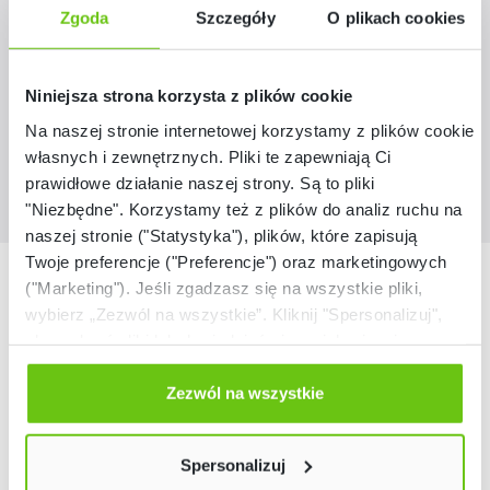
145225
Kod produktu:
Zgoda
Szczegóły
O plikach cookies
990,00 zł
Niniejsza strona korzysta z plików cookie
Na naszej stronie internetowej korzystamy z plików cookie:
własnych i zewnętrznych. Pliki te zapewniają Ci
prawidłowe działanie naszej strony. Są to pliki
"Niezbędne". Korzystamy też z plików do analiz ruchu na
naszej stronie ("Statystyka"), plików, które zapisują
Twoje preferencje ("Preferencje") oraz marketingowych
Nasze marki
("Marketing"). Jeśli zgadzasz się na wszystkie pliki,
wybierz „Zezwól na wszystkie”. Kliknij "Spersonalizuj",
aby wybrać pliki lub dowiedzieć się o nich więcej.
Odmów zgody poprzez przycisk „Odmowa”. Wtedy
użyjemy tylko plików niezbędnych dla naszej strony.
Zezwól na wszystkie
Twój wybór możesz zmienić przez kliknięcie przycisku w
lewym dolnym rogu strony. Więcej informacji znajdziesz
Spersonalizuj
w naszej
Polityce prywatności