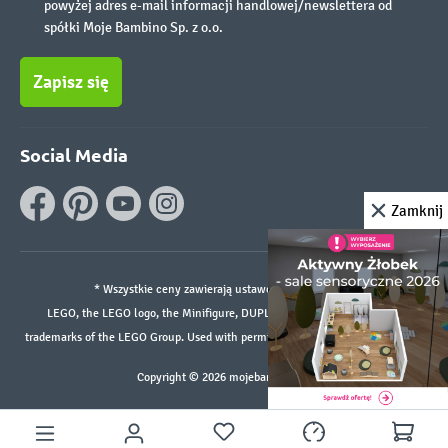
powyżej adres e-mail informacji handlowej/newslettera od
spółki Moje Bambino Sp. z o.o.
Zapisz się
Social Media
Zamknij
* Wszystkie ceny zawierają ustawowy podatek VAT.
LEGO, the LEGO logo, the Minifigure, DUPLO, and the SPIKE logo are
trademarks of the LEGO Group. Used with permission. ©2026 The LEGO Group
Copyright © 2026 mojebambino.pl