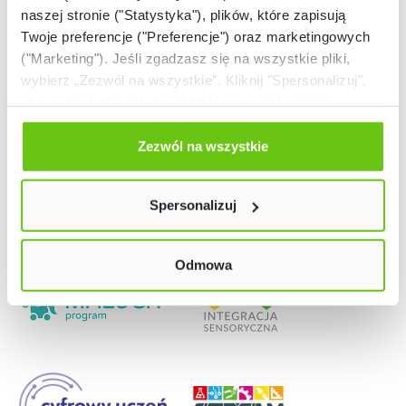
naszej stronie ("Statystyka"), plików, które zapisują
Twoje preferencje ("Preferencje") oraz marketingowych
("Marketing"). Jeśli zgadzasz się na wszystkie pliki,
wybierz „Zezwól na wszystkie”. Kliknij "Spersonalizuj",
aby wybrać pliki lub dowiedzieć się o nich więcej.
Odmów zgody poprzez przycisk „Odmowa”. Wtedy
użyjemy tylko plików niezbędnych dla naszej strony.
Zezwól na wszystkie
Twój wybór możesz zmienić przez kliknięcie przycisku w
lewym dolnym rogu strony. Więcej informacji znajdziesz
Spersonalizuj
w naszej
Polityce prywatności
Nasze strony
Odmowa