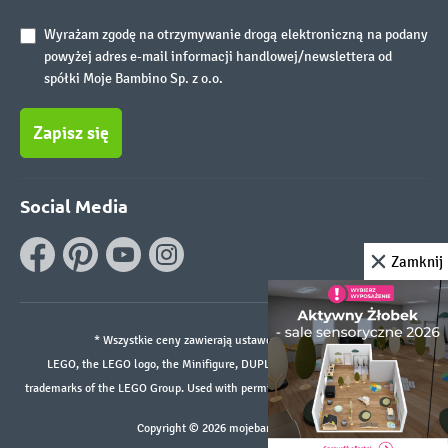
Wyrażam zgodę na otrzymywanie drogą elektroniczną na podany
powyżej adres e-mail informacji handlowej/newslettera od
spółki Moje Bambino Sp. z o.o.
Zapisz się
Social Media
Zamknij
* Wszystkie ceny zawierają ustawowy podatek VAT.
LEGO, the LEGO logo, the Minifigure, DUPLO, and the SPIKE logo are
trademarks of the LEGO Group. Used with permission. ©2026 The LEGO Group
Copyright © 2026 mojebambino.pl