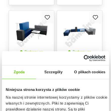
Dostępny na
Dostępny na
zamówienie
zamówienie
Blocco zestaw 1
Blocco zestaw 2
834202
834203
Kod produktu:
Kod produktu:
Zgoda
Szczegóły
O plikach cookies
12 018,70 zł
13 408,50 zł
Niniejsza strona korzysta z plików cookie
Na naszej stronie internetowej korzystamy z plików cookie:
własnych i zewnętrznych. Pliki te zapewniają Ci
prawidłowe działanie naszej strony. Są to pliki