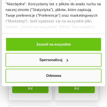
"Niezbędne". Korzystamy też z plików do analiz ruchu na
naszej stronie ("Statystyka"), plików, które zapisują
Twoje preferencje ("Preferencje") oraz marketingowych
("Marketing"). Jeśli zgadzasz się na wszystkie pliki,
wybierz „Zezwól na wszystkie”. Kliknij "Spersonalizuj",
aby wybrać pliki lub dowiedzieć się o nich więcej.
Odmów zgody poprzez przycisk „Odmowa”. Wtedy
użyjemy tylko plików niezbędnych dla naszej strony.
Dostępny na
Dostępny na
Zezwól na wszystkie
zamówienie
zamówienie
Twój wybór możesz zmienić przez kliknięcie przycisku w
Blocco zestaw 3
Blocco zestaw 4
lewym dolnym rogu strony. Więcej informacji znajdziesz
Spersonalizuj
w naszej
Polityce prywatności
834204
834205
Kod produktu:
Kod produktu:
Odmowa
6 619,30 zł
18 857,80 zł