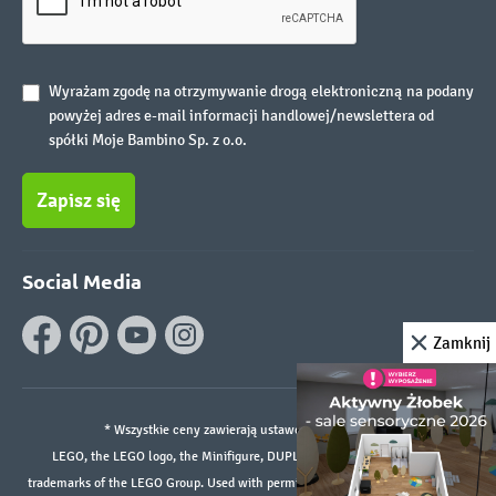
Wyrażam zgodę na otrzymywanie drogą elektroniczną na podany
powyżej adres e-mail informacji handlowej/newslettera od
spółki Moje Bambino Sp. z o.o.
Zapisz się
Social Media
Zamknij
* Wszystkie ceny zawierają ustawowy podatek VAT.
LEGO, the LEGO logo, the Minifigure, DUPLO, and the SPIKE logo are
trademarks of the LEGO Group. Used with permission. ©2026 The LEGO Group