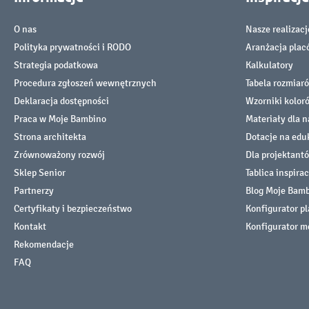
O nas
Nasze realizacj
Polityka prywatności i RODO
Aranżacja pla
Strategia podatkowa
Kalkulatory
Procedura zgłoszeń wewnętrznych
Tabela rozmiar
Deklaracja dostępności
Wzorniki kolor
Praca w Moje Bambino
Materiały dla n
Strona architekta
Dotacje na edu
Zrównoważony rozwój
Dla projektant
Sklep Senior
Tablica inspirac
Partnerzy
Blog Moje Bam
Certyfikaty i bezpieczeństwo
Konfigurator p
Kontakt
Konfigurator m
Rekomendacje
FAQ