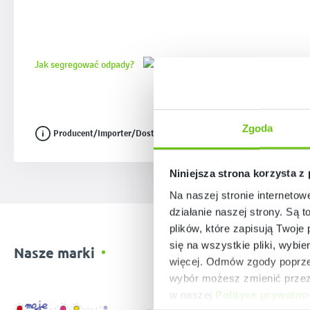
Jak segregować odpady?
Zgoda
Producent/Importer/Dostawca
Niniejsza strona korzysta z
Na naszej stronie internetow
działanie naszej strony. Są t
plików, które zapisują Twoje
się na wszystkie pliki, wybie
Nasze marki
więcej. Odmów zgody poprzez
wybór możesz zmienić przez 
w naszej
Polityce prywatno