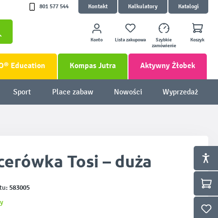
801 577 544
Kontakt
Kalkulatory
Katalogi
Konto
Lista zakupowa
Szybkie
Koszyk
zamówienie
O® Education
Kompas Jutra
Aktywny Żłobek
Sport
Place zabaw
Nowości
Wyprzedaż
cerówka Tosi – duża
583005
tu:
y