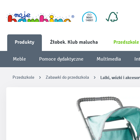
Produkty
Żłobek. Klub malucha
Przedszkole
Meble
Pomoce dydaktyczne
Multimedia
In
Przedszkole
Zabawki do przedszkola
Lalki, wózki i akcesor
Pomiń galerię zdjęć