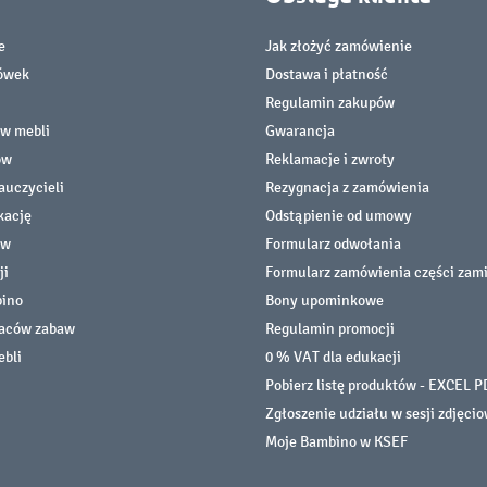
e
Jak złożyć zamówienie
cówek
Dostawa i płatność
Regulamin zakupów
ów mebli
Gwarancja
ów
Reklamacje i zwroty
auczycieli
Rezygnacja z zamówienia
kację
Odstąpienie od umowy
ów
Formularz odwołania
ji
Formularz zamówienia części zam
bino
Bony upominkowe
laców zabaw
Regulamin promocji
ebli
0 % VAT dla edukacji
Pobierz listę produktów - EXCEL P
Zgłoszenie udziału w sesji zdjęci
Moje Bambino w KSEF