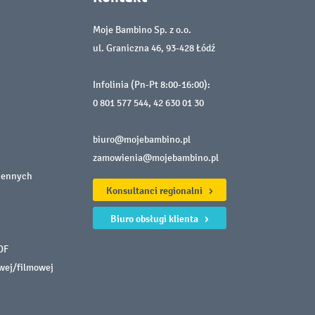
Moje Bambino Sp. z o.o.
ul. Graniczna 46, 93-428 Łódź
Infolinia (Pn-Pt 8:00-16:00):
0 801 577 544
,
42 630 01 30
biuro@mojebambino.pl
zamowienia@mojebambino.pl
iennych
Konsultanci regionalni
Biuro obsługi klienta
DF
owej/filmowej