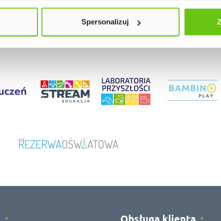
Spersonalizuj
Z
e
Obsługa klienta