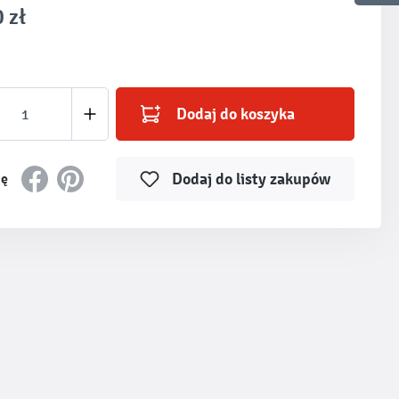
 zł
produktu: Wprowadź żądaną ilość lub użyj prz
Dodaj do koszyka
Dodaj do listy zakupów
ię