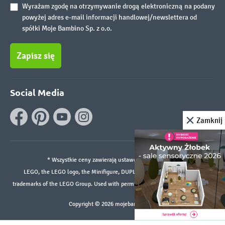
Wyrażam zgodę na otrzymywanie drogą elektroniczną na podany
powyżej adres e-mail informacji handlowej/newslettera od
spółki Moje Bambino Sp. z o.o.
Zapisz się
Social Media
Zamknij
* Wszystkie ceny zawierają ustawowy podatek VAT.
LEGO, the LEGO logo, the Minifigure, DUPLO, and the SPIKE logo are
trademarks of the LEGO Group. Used with permission. ©2026 The LEGO Group
Copyright © 2026 mojebambino.pl