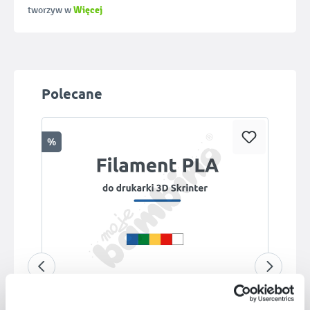
Więcej
tworzyw w
Pomiń galerię produktów
Polecane
%
Filament PLA do drukarki 3D Skrinter