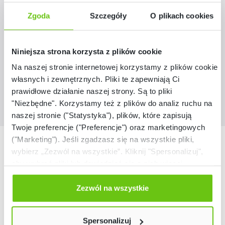
Zgoda
Szczegóły
O plikach cookies
821508-1
Kod produktu:
123,92 zł
Niniejsza strona korzysta z plików cookie
Na naszej stronie internetowej korzystamy z plików cookie:
własnych i zewnętrznych. Pliki te zapewniają Ci
prawidłowe działanie naszej strony. Są to pliki
"Niezbędne". Korzystamy też z plików do analiz ruchu na
naszej stronie ("Statystyka"), plików, które zapisują
Twoje preferencje ("Preferencje") oraz marketingowych
("Marketing"). Jeśli zgadzasz się na wszystkie pliki,
Nasze marki
wybierz „Zezwól na wszystkie”. Kliknij "Spersonalizuj",
aby wybrać pliki lub dowiedzieć się o nich więcej.
Odmów zgody poprzez przycisk „Odmowa”. Wtedy
użyjemy tylko plików niezbędnych dla naszej strony.
Zezwól na wszystkie
Twój wybór możesz zmienić przez kliknięcie przycisku w
lewym dolnym rogu strony. Więcej informacji znajdziesz
Spersonalizuj
w naszej
Polityce prywatności