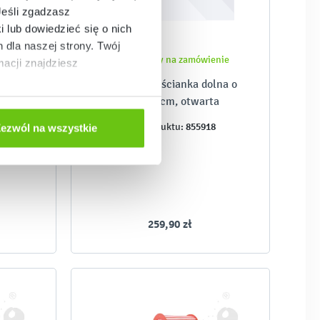
Jeśli zgadzasz
i lub dowiedzieć się o nich
dla naszej strony. Twój
Dostępny na zamówienie
acji znajdziesz
ngla
ModuPlay - ścianka dolna o
wys. 58 cm, otwarta
3
855918
Kod produktu:
ezwól na wszystkie
259,90 zł