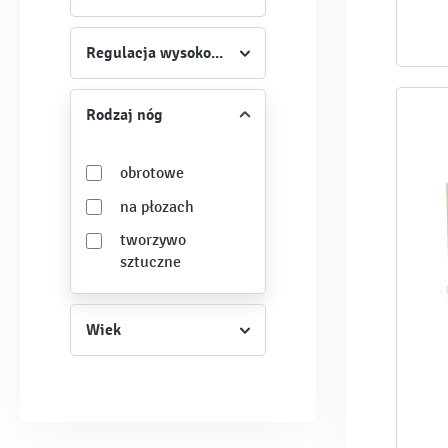
Regulacja wysokości
Rodzaj nóg
obrotowe
na płozach
tworzywo
sztuczne
Wiek