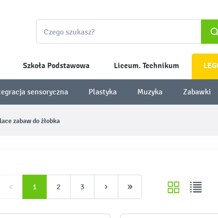
Szkoła Podstawowa
Liceum. Technikum
LEG
tegracja sensoryczna
Plastyka
Muzyka
Zabawki
ace zabaw do żłobka
1
2
3