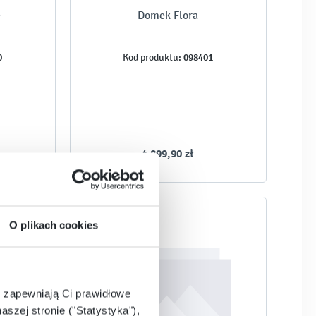
e
Domek Flora
0
098401
Kod produktu:
4 899,90 zł
O plikach cookies
e zapewniają Ci prawidłowe
aszej stronie ("Statystyka"),