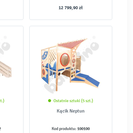
12 799,90 zł
t.)
Ostatnie sztuki (5 szt.)
Kącik Neptun
2
100100
Kod produktu: