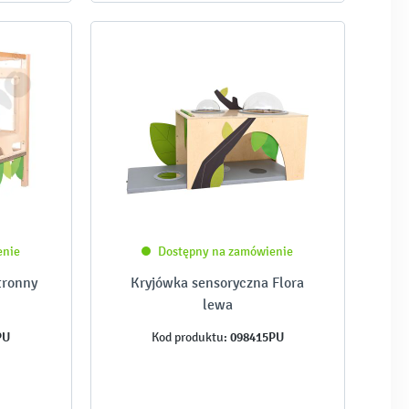
enie
Dostępny na zamówienie
tronny
Kryjówka sensoryczna Flora
lewa
PU
098415PU
Kod produktu: