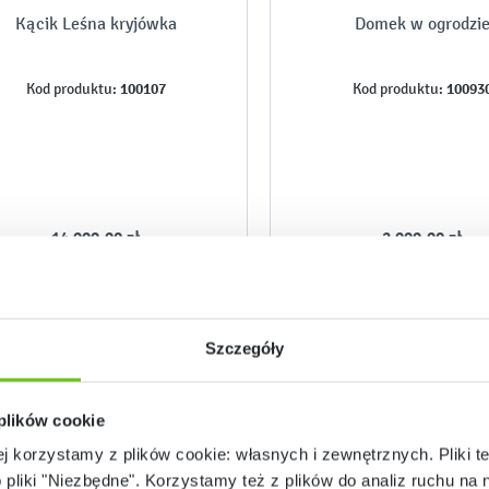
Kącik Leśna kryjówka
Domek w ogrodzi
100107
10093
Kod produktu:
Kod produktu:
14 999,90 zł
2 999,90 zł
Szczegóły
 plików cookie
ej korzystamy z plików cookie: własnych i zewnętrznych. Pliki t
o pliki "Niezbędne". Korzystamy też z plików do analiz ruchu na n