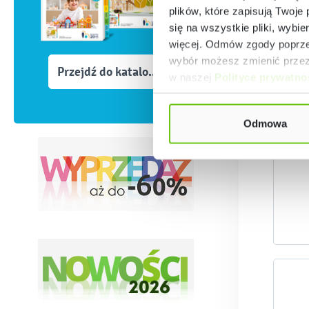
plików, które zapisują Twoje
się na wszystkie pliki, wybie
więcej. Odmów zgody poprzez
wybór możesz zmienić przez 
Przejdź do katalogów
w naszej
Polityce prywatno
Odmowa