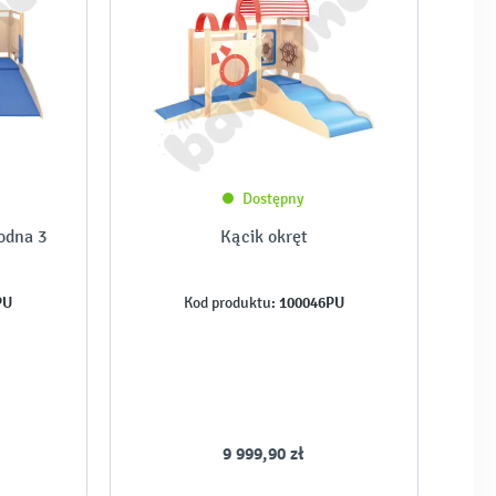
Dostępny
odna 3
Kącik okręt
PU
100046PU
Kod produktu:
9 999,90 zł