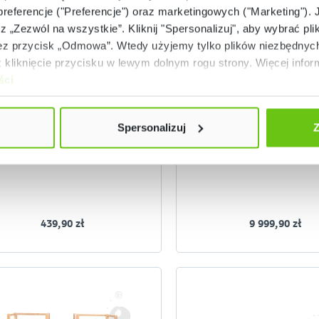
 preferencje ("Preferencje") oraz marketingowych ("Marketing"). 
rz „Zezwól na wszystkie”. Kliknij "Spersonalizuj", aby wybrać plik
 przycisk „Odmowa”. Wtedy użyjemy tylko plików niezbędnych 
Ostatnie sztuki (5 szt.)
Dostępny
kliknięcie przycisku w lewym dolnym rogu strony. Więcej inform
ści
Osłony do kącika 095999
Kącik aktywności Dżu
096839
53219
Kod produktu:
Kod produktu:
Spersonalizuj
Z
439,90 zł
9 999,90 zł