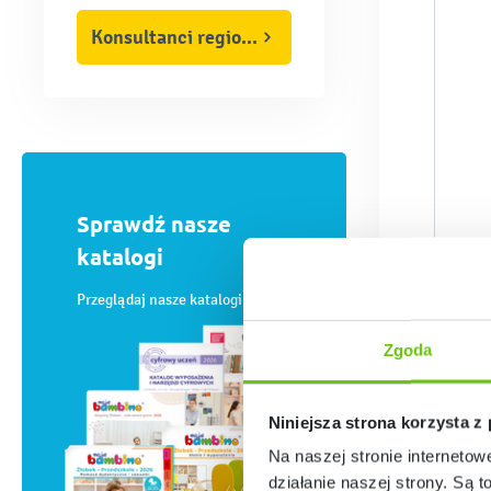
Konsultanci regionalni
Sprawdź nasze
katalogi
Przeglądaj nasze katalogi online
Zgoda
Niniejsza strona korzysta z
Na naszej stronie internetow
działanie naszej strony. Są t