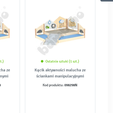
t.)
Ostatnie sztuki (1 szt.)
cha ze
Kącik aktywności malucha ze
jnymi
ściankami manipulacyjnymi
8
098298N
Kod produktu: