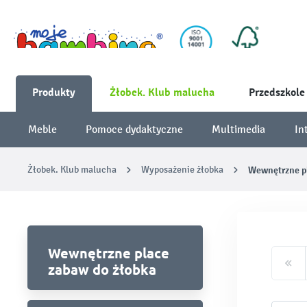
Produkty
Żłobek. Klub malucha
Przedszkole
Meble
Pomoce dydaktyczne
Multimedia
In
Żłobek. Klub malucha
Wyposażenie żłobka
Wewnętrzne pl
Wewnętrzne place
zabaw do żłobka