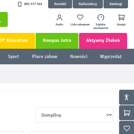
801 577 544
Kontakt
Kalkulatory
Katalogi
Konto
Lista zakupowa
Szybkie
Koszyk
zamówienie
O® Education
Kompas Jutra
Aktywny Żłobek
Sport
Place zabaw
Nowości
Wyprzedaż