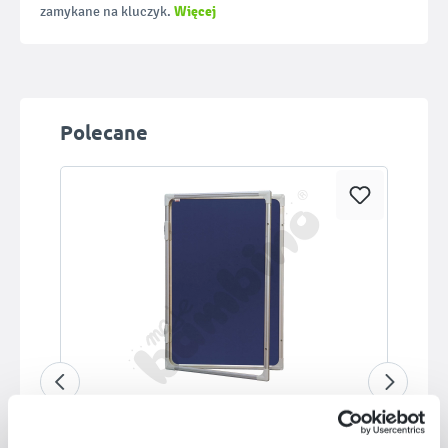
Więcej
zamykane na kluczyk.
Pomiń galerię produktów
Polecane
Gablota wewnętrzna otwierana na bok