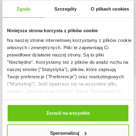
tekstylna
Zgoda
Szczegóły
O plikach cookies
146133
Kod produktu:
999,90 zł - 1 999,90 zł
Niniejsza strona korzysta z plików cookie
Na naszej stronie internetowej korzystamy z plików cookie:
własnych i zewnętrznych. Pliki te zapewniają Ci
prawidłowe działanie naszej strony. Są to pliki
"Niezbędne". Korzystamy też z plików do analiz ruchu na
naszej stronie ("Statystyka"), plików, które zapisują
Twoje preferencje ("Preferencje") oraz marketingowych
("Marketing"). Jeśli zgadzasz się na wszystkie pliki,
Nasze marki
wybierz „Zezwól na wszystkie”. Kliknij "Spersonalizuj",
aby wybrać pliki lub dowiedzieć się o nich więcej.
Odmów zgody poprzez przycisk „Odmowa”. Wtedy
użyjemy tylko plików niezbędnych dla naszej strony.
Zezwól na wszystkie
Twój wybór możesz zmienić przez kliknięcie przycisku w
lewym dolnym rogu strony. Więcej informacji znajdziesz
Spersonalizuj
w naszej
Polityce prywatności