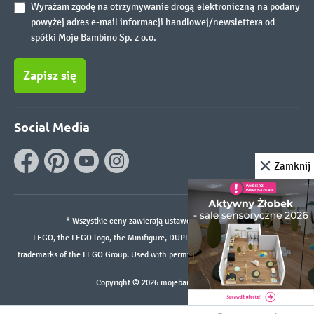
Wyrażam zgodę na otrzymywanie drogą elektroniczną na podany
powyżej adres e-mail informacji handlowej/newslettera od
spółki Moje Bambino Sp. z o.o.
Zapisz się
Social Media
Zamknij
* Wszystkie ceny zawierają ustawowy podatek VAT.
LEGO, the LEGO logo, the Minifigure, DUPLO, and the SPIKE logo are
trademarks of the LEGO Group. Used with permission. ©2026 The LEGO Group
Copyright © 2026 mojebambino.pl