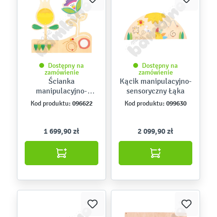
Dostępny na
Dostępny na
zamówienie
zamówienie
Ścianka
Kącik manipulacyjno-
manipulacyjno-
sensoryczny Łąka
sensoryczna – łąka ze
096622
099630
Kod produktu:
Kod produktu:
ślimakiem
1 699,90 zł
2 099,90 zł