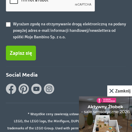
Wyrażam zgodę na otrzymywanie drogą elektroniczną na podany
powyżej adres e-mail informacji handlowej/newslettera od
spółki Moje Bambino Sp. z o.o.
Zapisz się
Social Media
Zamknij
* Wszystkie ceny zawierają ustawowy podatek VAT.
LEGO, the LEGO logo, the Minifigure, DUPLO, and the SPIKE logo are
trademarks of the LEGO Group. Used with permission. ©2026 The LEGO Group