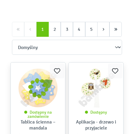
1
2
3
4
5
Dostępny na
Dostępny
zamówienie
Tablica ścienna –
Aplikacja - drzewo i
mandala
przyjaciele