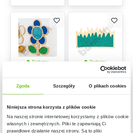
Dostępny
Dostępny
Cekinowe lustro –
Cekinowa trawa
kwiatek, niebieski
356200
356201
Kod produktu:
Kod produktu:
Zgoda
Szczegóły
O plikach cookies
649,90 zł
579,90 zł
Niniejsza strona korzysta z plików cookie
Na naszej stronie internetowej korzystamy z plików cookie:
własnych i zewnętrznych. Pliki te zapewniają Ci
prawidłowe działanie naszej strony. Są to pliki