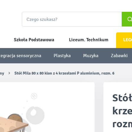
Szkoła Podstawowa
Liceum. Technikum
LEG
tegracja sensoryczna
Plastyka
Muzyka
Zabawki
zny
Stół Mila 80 x 80 klon z 4 krzesłami P aluminium, rozm. 6
Stół
krz
rozm