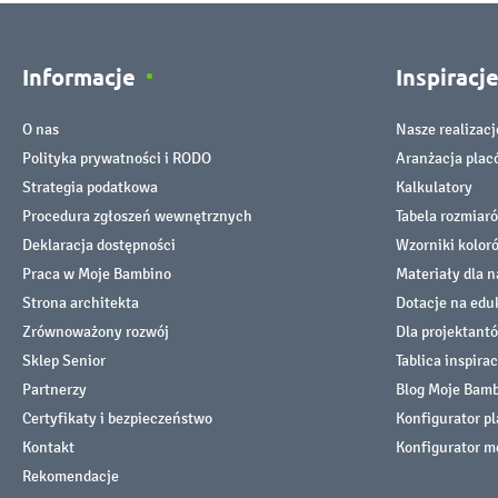
Informacje
Inspiracj
O nas
Nasze realizacj
Polityka prywatności i RODO
Aranżacja pla
Strategia podatkowa
Kalkulatory
Procedura zgłoszeń wewnętrznych
Tabela rozmiar
Deklaracja dostępności
Wzorniki kolor
Praca w Moje Bambino
Materiały dla n
Strona architekta
Dotacje na edu
Zrównoważony rozwój
Dla projektant
Sklep Senior
Tablica inspirac
Partnerzy
Blog Moje Bam
Certyfikaty i bezpieczeństwo
Konfigurator p
Kontakt
Konfigurator m
Rekomendacje