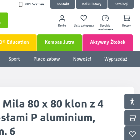
801 577 544
Kontakt
Kalkulatory
Katalogi
Konto
Lista zakupowa
Szybkie
Koszyk
zamówienie
O® Education
Kompas Jutra
Aktywny Żłobek
Sport
Place zabaw
Nowości
Wyprzedaż
 Mila 80 x 80 klon z 4
esłami P aluminium,
. 6