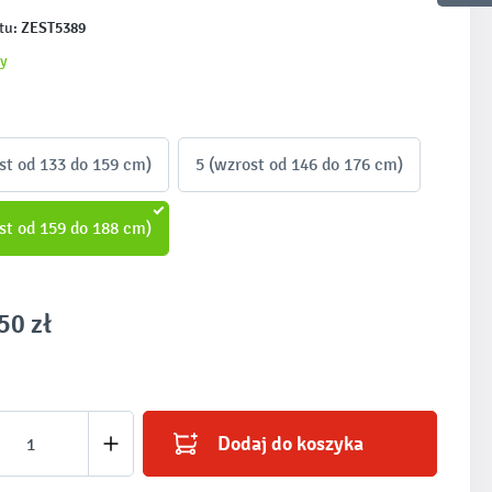
ZEST5389
tu:
y
st od 133 do 159 cm)
5 (wzrost od 146 do 176 cm)
st od 159 do 188 cm)
50 zł
produktu: Wprowadź żądaną ilość lub użyj prz
Dodaj do koszyka