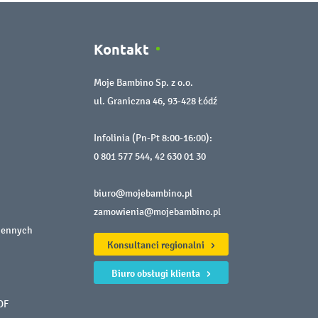
Kontakt
Moje Bambino Sp. z o.o.
ul. Graniczna 46, 93-428 Łódź
Infolinia (Pn-Pt 8:00-16:00):
0 801 577 544
,
42 630 01 30
biuro@mojebambino.pl
zamowienia@mojebambino.pl
iennych
Konsultanci regionalni
Biuro obsługi klienta
DF