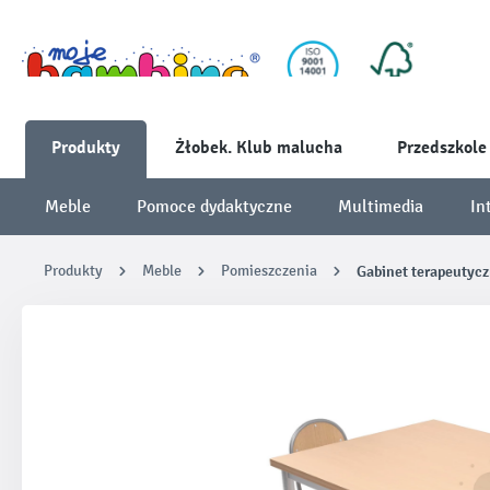
Produkty
Żłobek. Klub malucha
Przedszkole
Meble
Pomoce dydaktyczne
Multimedia
In
Produkty
Meble
Pomieszczenia
Gabinet terapeutyc
Pomiń galerię zdjęć