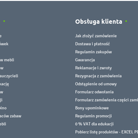
e
Obsługa klienta
e
Jak złożyć zamówienie
cówek
Dostawa i płatność
Regulamin zakupów
ów mebli
Gwarancja
ów
Reklamacje i zwroty
auczycieli
Rezygnacja z zamówienia
kację
Odstąpienie od umowy
ów
Formularz odwołania
ji
Formularz zamówienia części zam
bino
Bony upominkowe
laców zabaw
Regulamin promocji
ebli
0 % VAT dla edukacji
Pobierz listę produktów - EXCEL P