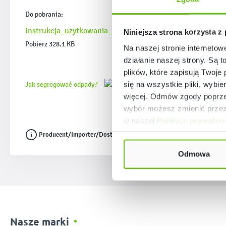
Do pobrania:
Instrukcja_uzytkowania_i_konserwacji_stolow_i_krzesel
Niniejsza strona korzysta z
Pobierz 328.1 KB
Na naszej stronie internetow
działanie naszej strony. Są t
plików, które zapisują Twoje
się na wszystkie pliki, wybie
Jak segregować odpady?
więcej. Odmów zgody poprzez
wybór możesz zmienić przez 
w naszej
Polityce prywatno
Producent/Importer/Dostawca
Odmowa
Nasze marki