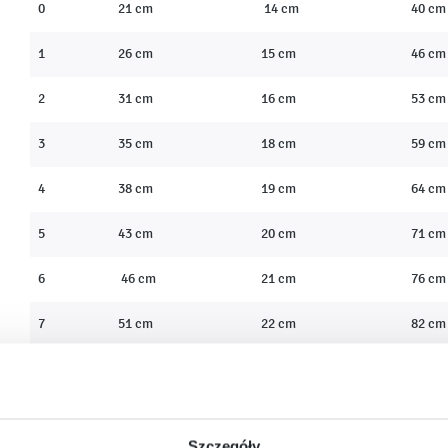
0
21 cm
14 cm
40 cm
1
26 cm
15 cm
46 cm
2
31 cm
16 cm
53 cm
3
35 cm
18 cm
59 cm
4
38 cm
19 cm
64 cm
5
43 cm
20 cm
71 cm
6
46 cm
21 cm
76 cm
7
51 cm
22 cm
82 cm
Szczegóły