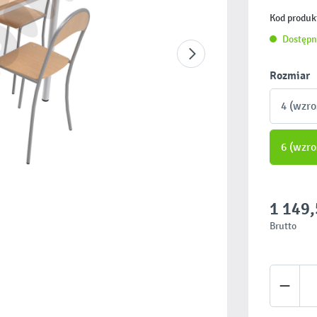
Kod produk
Dostępn
Wybierz
Rozmiar
4 (wzro
6 (wzro
1 149,
Brutto
Ilość 