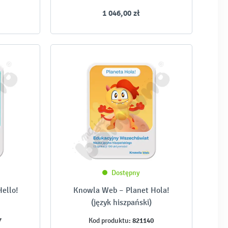
1 046,00 zł
Dostępny
ello!
Knowla Web – Planet Hola!
(język hiszpański)
7
821140
Kod produktu: