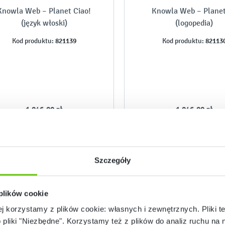
Knowla Web – Planet Ciao!
Knowla Web – Plane
(język włoski)
(logopedia)
821139
82113
Kod produktu:
Kod produktu:
1 046,00 zł
1 046,00 zł
Szczegóły
 plików cookie
ej korzystamy z plików cookie: własnych i zewnętrznych. Pliki t
o pliki "Niezbędne". Korzystamy też z plików do analiz ruchu na n