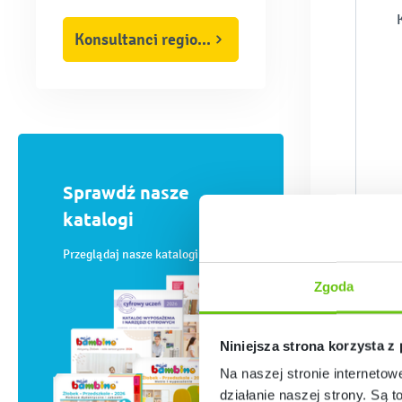
Konsultanci regionalni
Sprawdź nasze
katalogi
Przeglądaj nasze katalogi online
Zgoda
Niniejsza strona korzysta z
Na naszej stronie internetow
działanie naszej strony. Są t