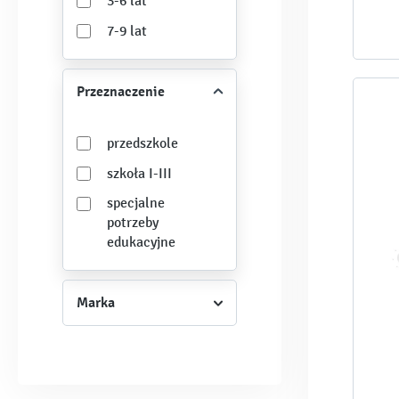
3-6 lat
7-9 lat
Przeznaczenie
przedszkole
szkoła I-III
specjalne
potrzeby
edukacyjne
Marka