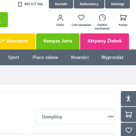
801 577 544
Kontakt
Kalkulatory
Katalogi
Konto
Lista zakupowa
Szybkie
Koszyk
zamówienie
O® Education
Kompas Jutra
Aktywny Żłobek
Sport
Place zabaw
Nowości
Wyprzedaż