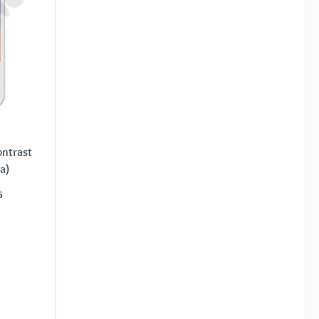
ntrast
a)
6