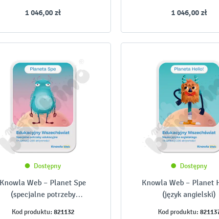
1 046,00 zł
1 046,00 zł
Dostępny
Dostępny
Knowla Web – Planet Spe
Knowla Web – Planet H
(specjalne potrzeby
(język angielski)
edukacyjne)
821132
82113
Kod produktu:
Kod produktu: