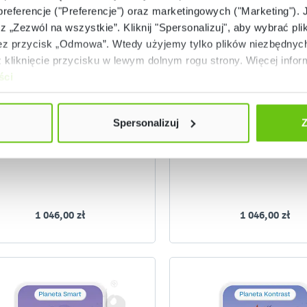
 preferencje ("Preferencje") oraz marketingowych ("Marketing"). 
rz „Zezwól na wszystkie”. Kliknij "Spersonalizuj", aby wybrać plik
 przycisk „Odmowa”. Wtedy użyjemy tylko plików niezbędnych 
Niski stan magazynowy
Dostępny
kliknięcie przycisku w lewym dolnym rogu strony. Więcej inform
ści
nowla Web – Planet Salut!
Knowla Web – Planeta
(język francuski)
(motoryka duża)
821141
82112
Kod produktu:
Kod produktu:
Spersonalizuj
Z
1 046,00 zł
1 046,00 zł