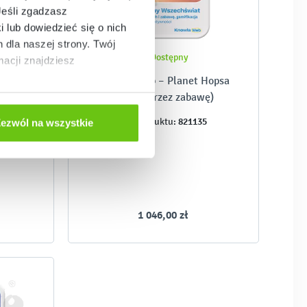
Jeśli zgadzasz
i lub dowiedzieć się o nich
dla naszej strony. Twój
Dostępny
acji znajdziesz
 Ziuuu
Knowla Web – Planet Hopsa
(nauka przez zabawę)
9
821135
Kod produktu:
ezwól na wszystkie
1 046,00 zł