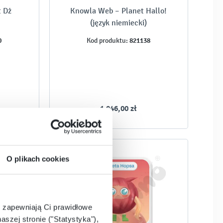
t Dż
Knowla Web – Planet Hallo!
(język niemiecki)
0
821138
Kod produktu:
1 046,00 zł
O plikach cookies
e zapewniają Ci prawidłowe
aszej stronie ("Statystyka"),