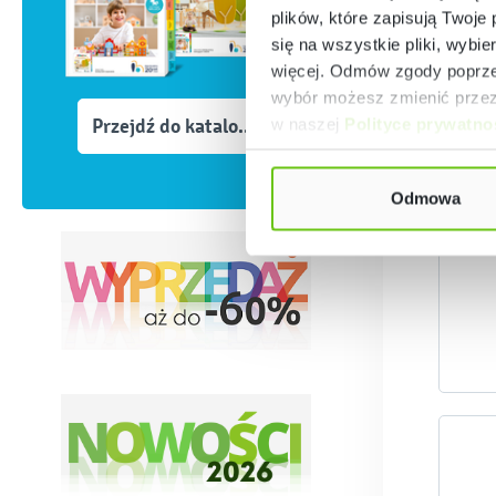
plików, które zapisują Twoje
się na wszystkie pliki, wybie
więcej. Odmów zgody poprzez
wybór możesz zmienić przez 
Przejdź do katalogów
w naszej
Polityce prywatno
K
Odmowa